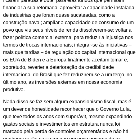
ficaram paradas e obter para elas fundos que permitam
financiar a sua retomada, aproveitar a capacidade instalada
de indústrias que foram quase sucateadas, como a
construção naval; ampliar a capacidade de consumo de um
povo que viu seus níveis de renda dissolverem-se; voltar a
fazer política comercial externa, para reduzir a injustiça nos
termos de trocas internacionais; integrar-se às iniciativas –
mais que tardias – de regulação do capital internacional que
os EUA de Biden e a Europa finalmente aceitam tomar e,
sobretudo, reverter a deterioração da credibilidade
internacional do Brasil que fez reduzirem-se a um terço, no
último ano, as inversões externas em nossa economia
produtiva.
Nada disso se faz sem algum expansionismo fiscal, mas é
um dever de honestidade reconhecer que o Governo Lula,
que teve todos os anos com superávit, mesmo expandindo
gastos sociais e investimentos em estrutura nunca foi
marcado pela perda de controles orçamentários e não há
nenhuma razão para crer que um novo governo do ex-