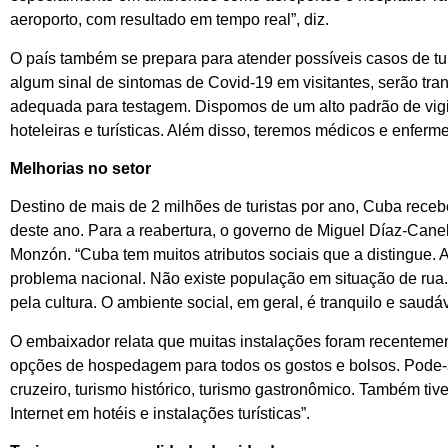
aeroporto, com resultado em tempo real”, diz.
O país também se prepara para atender possíveis casos de tur
algum sinal de sintomas de Covid-19 em visitantes, serão tra
adequada para testagem. Dispomos de um alto padrão de vigi
hoteleiras e turísticas. Além disso, teremos médicos e enferme
Melhorias no setor
Destino de mais de 2 milhões de turistas por ano, Cuba recebe
deste ano. Para a reabertura, o governo de Miguel Díaz-Canel 
Monzón. “Cuba tem muitos atributos sociais que a distingue. 
problema nacional. Não existe população em situação de rua.
pela cultura. O ambiente social, em geral, é tranquilo e saudáv
O embaixador relata que muitas instalações foram recentement
opções de hospedagem para todos os gostos e bolsos. Pode-se 
cruzeiro, turismo histórico, turismo gastronômico. Também ti
Internet em hotéis e instalações turísticas”.