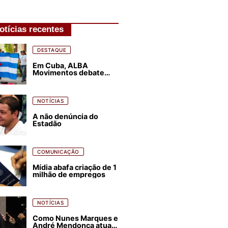
otícias recentes
DESTAQUE
Em Cuba, ALBA
Movimentos debate
plano de luta para os
próximos quatro anos
NOTÍCIAS
A não denúncia do
Estadão
COMUNICAÇÃO
Mídia abafa criação de 1
milhão de empregos
NOTÍCIAS
Como Nunes Marques e
André Mendonça atuam