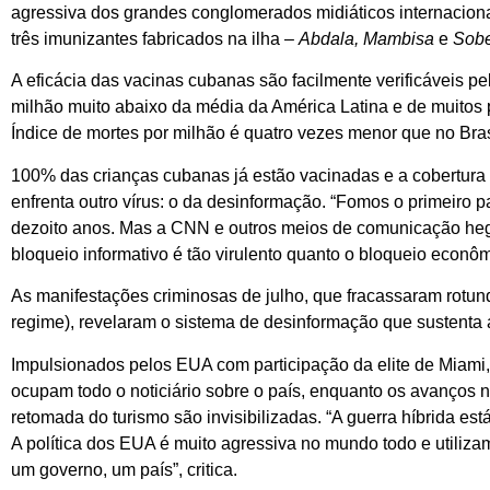
agressiva dos grandes conglomerados midiáticos internacion
três imunizantes fabricados na ilha –
Abdala, Mambisa
e
Sobe
A eficácia das vacinas cubanas são facilmente verificáveis p
milhão muito abaixo da média da América Latina e de muitos pa
Índice de mortes por milhão é quatro vezes menor que no Bra
100% das crianças cubanas já estão vacinadas e a cobertura v
enfrenta outro vírus: o da desinformação. “Fomos o primeiro p
dezoito anos. Mas a CNN e outros meios de comunicação hegemô
bloqueio informativo é tão virulento quanto o bloqueio econô
As manifestações criminosas de julho, que fracassaram rotu
regime), revelaram o sistema de desinformação que sustenta 
Impulsionados pelos EUA com participação da elite de Miami
ocupam todo o noticiário sobre o país, enquanto os avanços 
retomada do turismo são invisibilizadas. “A guerra híbrida e
A política dos EUA é muito agressiva no mundo todo e utilizam
um governo, um país”, critica.