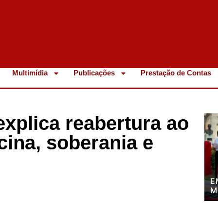
Multimídia
Publicações
Prestação de Contas
xplica reabertura ao
cina, soberania e
E
M
P
P