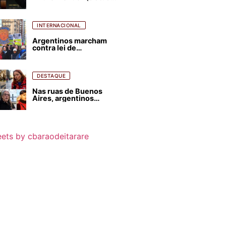
para favorecer Flávio
Bolsonaro e abastecer
ódio contra Lula
INTERNACIONAL
Argentinos marcham
contra lei de
estrangeirização de
terras, condenam
despejos e incêndios
florestais
DESTAQUE
Nas ruas de Buenos
Aires, argentinos
opinam sobre
agressões de Milei
contra o Brasil
ets by cbaraodeitarare