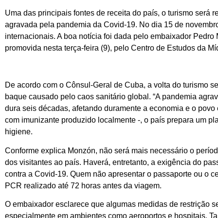
Uma das principais fontes de receita do país, o turismo será
agravada pela pandemia da Covid-19. No dia 15 de novembro, a
internacionais. A boa notícia foi dada pelo embaixador Pedr
promovida nesta terça-feira (9), pelo Centro de Estudos da Míd
De acordo com o Cônsul-Geral de Cuba, a volta do turismo s
baque causado pelo caos sanitário global. “A pandemia agrav
dura seis décadas, afetando duramente a economia e o povo
com imunizante produzido localmente -, o país prepara um pla
higiene.
Conforme explica Monzón, não será mais necessário o períod
dos visitantes ao país. Haverá, entretanto, a exigência do pas
contra a Covid-19. Quem não apresentar o passaporte ou o cert
PCR realizado até 72 horas antes da viagem.
O embaixador esclarece que algumas medidas de restrição se
especialmente em ambientes como aeroportos e hospitais. Ta