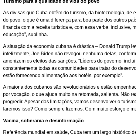
Turismo para a qualidade de vida do povo
As divisas que Cuba obtêm do turismo, da biotecnologia, de e
do povo, o que é uma diferença para boa parte dos outros pa
financia com a receita turística e, com essa verba, inclusiv
educação”, sublinha.
A situação da economia cubana é drástica – Donald Trump lev
infelizmente, Joe Biden não revogou nenhuma delas, conforme
amenizem os efeitos das sanções. “Líderes do governo, inclui
constantemente todas as comunidades para tratar do desenvol
estão fornecendo alimentação aos hotéis, por exemplo”.
A maioria dos cubanos são revolucionários e estão empenha
por vocação, o que ajuda muito na retomada, salienta. Não re
progredir. Apesar das limitações, vamos desenvolver o turis
faremos isso? Como sempre fizemos. Com muito esforço e muit
Vacina, soberania e desinformação
Referência mundial em saúde, Cuba tem um largo histórico 