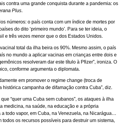
ais contra uma grande conquista durante a pandemia: os
rana Plus
.
elos números: o país conta com um índice de mortes por
íses do dito ‘primeiro mundo’. Para se ter ideia, o
sil e três vezes menor que o dos Estados Unidos.
acinal total da ilha beira os 90%. Mesmo assim, o país
aís no mundo a aplicar vacinas em crianças entre dois e
nicos resolveram dar este título à Pfizer”, ironiza. O
mico, conforme argumenta o diplomata.
ndamente em promover o regime change (troca de
a histórica campanha de difamação contra Cuba”, diz.
, que “quer uma Cuba sem cubanos”, os ataques à ilha
na medicina, na saúde, na educação e a própria
stá a todo vapor, em Cuba, na Venezuela, na Nicarágua…
 todos os recursos possíveis para destruir um sistema,