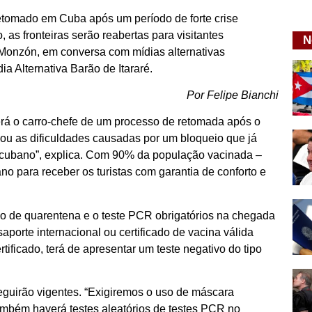
 retomado em Cuba após um período de forte crise
s fronteiras serão reabertas para visitantes
N
o Monzón, em conversa com mídias alternativas
ia Alternativa Barão de Itararé.
Por Felipe Bianchi
erá o carro-chefe de um processo de retomada após o
ou as dificuldades causadas por um bloqueio que já
 cubano”, explica. Com 90% da população vacinada –
no para receber os turistas com garantia de conforto e
o de quarentena e o teste PCR obrigatórios na chegada
saporte internacional ou certificado de vacina válida
ificado, terá de apresentar um teste negativo do tipo
guirão vigentes. “Exigiremos o uso de máscara
mbém haverá testes aleatórios de testes PCR no