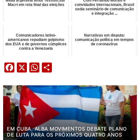
Mídia argentina tenta 'ressuscitar'
Com Fernando Morais e
Macri em reta final das eleições
convidados internacionais, Brasil
sedia seminário de comunicação
e integração ...
Comunicadores latino-
Narrativas em disputa:
americanos repudiam golpismo
comunicação política em tempos
dos EUA e de governos cúmplices
de coronavírus
contra a Venezuela
Facebook
X
WhatsApp
Share
EM CUBA, ALBA MOVIMENTOS DEBATE PLANO
DE LUTA PARA OS PRÓXIMOS QUATRO ANOS