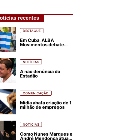
otícias recentes
DESTAQUE
Em Cuba, ALBA
Movimentos debate
plano de luta para os
próximos quatro anos
NOTÍCIAS
A não denúncia do
Estadão
COMUNICAÇÃO
Mídia abafa criação de 1
milhão de empregos
NOTÍCIAS
Como Nunes Marques e
André Mendonça atuam