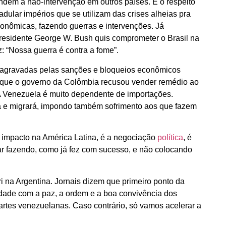
endem a não-intervenção em outros países. É o respeito
ular impérios que se utilizam das crises alheias pra
econômicas, fazendo guerras e intervenções. Já
-presidente George W. Bush quis comprometer o Brasil na
: “Nossa guerra é contra a fome”.
m agravadas pelas sanções e bloqueios econômicos
 que o governo da Colômbia recusou vender remédio ao
A Venezuela é muito dependente de importações.
 e migrará, impondo também sofrimento aos que fazem
m impacto na América Latina, é a negociação
política
, é
tar fazendo, como já fez com sucesso, e não colocando
 na Argentina. Jornais dizem que primeiro ponto da
idade com a paz, a ordem e a boa convivência dos
artes venezuelanas. Caso contrário, só vamos acelerar a