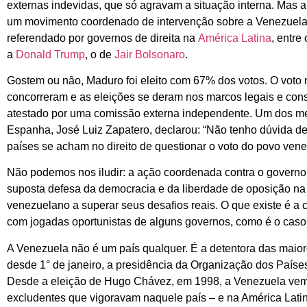
externas indevidas, que só agravam a situação interna. Ma
um movimento coordenado de intervenção sobre a Venezuela
referendado por governos de direita na
América Latina
, entre
a
Donald Trump
, o de
Jair Bolsonaro
.
Gostem ou não, Maduro foi eleito com 67% dos votos. O voto 
concorreram e as eleições se deram nos marcos legais e const
atestado por uma comissão externa independente. Um dos me
Espanha, José Luiz Zapatero, declarou: “Não tenho dúvida d
países se acham no direito de questionar o voto do povo ven
Não podemos nos iludir: a ação coordenada contra o govern
suposta defesa da democracia e da liberdade de oposição n
venezuelano a superar seus desafios reais. O que existe é a
com jogadas oportunistas de alguns governos, como é o caso, 
A Venezuela não é um país qualquer. É a detentora das maior
desde 1° de janeiro, a presidência da Organização dos Paíse
Desde a eleição de Hugo Chávez, em 1998, a Venezuela vem 
excludentes que vigoravam naquele país – e na América Lati