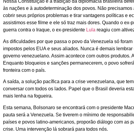
Nossa Constituição e a tradição da diplomacia brasileira def
às nações e à autodeterminação dos povos. Não precisamos ad
cobrir seus próprios problemas e tirar vantagens políticas e 
assistimos esse filme e ele só traz mais dores. Quando o ex
guerra contra o Iraque, o ex-presidente
Lula
reagiu com altivez
As dificuldades por que passa o povo da Venezuela só fora
impostos pelos EUA e seus aliados. Nunca é demais lembrar
governo venezuelano. Assim acontece com outros produtos. 
Enquanto bloqueios e sanções permanecerem, o povo sofrerá
fronteira com o país.
A saída, a solução pacífica para a crise venezuelana, que te
conversar com todos os lados. Papel que o Brasil deveria es
mais lenha na fogueira.
Esta semana, Bolsonaro se encontrará com o presidente Macri
pauta será a Venezuela. Se tiverem o mínimo de responsabil
países e povos latino-americanos, proporão diálogo com as p
crise. Uma intervenção lá sobrará para todos nós.