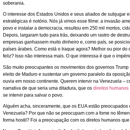
soberania.
O interesse dos Estados Unidos e seus aliados de subjugar 
estratégicas é notório. Nós já vimos esse filme: a invasão am
povo e instalar a democracia, resultou em 250 mil mortos, cid
Depois, largaram tudo para trás, deixando um rastro de destr
empresas ganhassem muito dinheiro e, como país, se posici
países árabes. Como está o Iraque agora? Melhor ou pior d
feliz? Isso não interessa mais. O que interessa é que o impér
São muito preocupantes os movimentos dos governos Trump e 
eleito de Maduro e sustentar um governo paralelo da oposiçã
ouvia em nosso continente. Querem intervir na Venezuela – c
narrativa de que seria uma ditadura, que os
direitos humanos
se intervir para salvar o povo.
Alguém acha, sinceramente, que os EUA estão preocupados 
Venezuela? Por que não se preocupam com a fome no Iêmen?
forma hostil? Foi a preocupação com os diretos humanos que