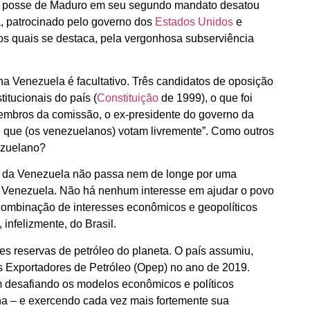
s a posse de Maduro em seu segundo mandato desatou
, patrocinado pelo governo dos
Estados Unidos
e
 os quais se destaca, pela vergonhosa subserviência
na Venezuela é facultativo. Três candidatos de oposição
itucionais do país (
Constituição
de 1999), o que foi
mbros da comissão, o ex-presidente do governo da
e que (os venezuelanos) votam livremente”. Como outros
ezuelano?
o da Venezuela não passa nem de longe por uma
a Venezuela. Não há nenhum interesse em ajudar o povo
 combinação de interesses econômicos e geopolíticos
infelizmente, do Brasil.
es reservas de petróleo do planeta. O país assumiu,
s Exportadores de Petróleo (Opep) no ano de 2019.
desafiando os modelos econômicos e políticos
na – e exercendo cada vez mais fortemente sua