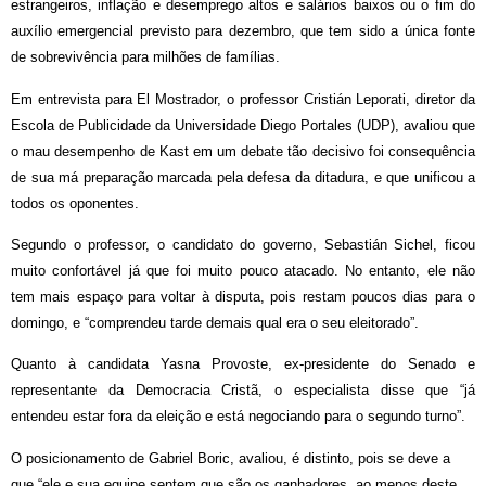
estrangeiros, inflação e desemprego altos e salários baixos ou o fim do
auxílio emergencial previsto para dezembro, que tem sido a única fonte
de sobrevivência para milhões de famílias.
Em entrevista para El Mostrador, o professor Cristián Leporati, diretor da
Escola de Publicidade da Universidade Diego Portales (UDP), avaliou que
o mau desempenho de Kast em um debate tão decisivo foi consequência
de sua má preparação marcada pela defesa da ditadura, e que unificou a
todos os oponentes.
Segundo o professor, o candidato do governo, Sebastián Sichel, ficou
muito confortável já que foi muito pouco atacado. No entanto, ele não
tem mais espaço para voltar à disputa, pois restam poucos dias para o
domingo, e “comprendeu tarde demais qual era o seu eleitorado”.
Quanto à candidata Yasna Provoste, ex-presidente do Senado e
representante da Democracia Cristã, o especialista disse que “já
entendeu estar fora da eleição e está negociando para o segundo turno”.
O posicionamento de Gabriel Boric, avaliou, é distinto, pois se deve a
que “ele e sua equipe sentem que são os ganhadores, ao menos deste