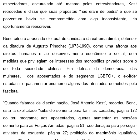
espectadores, encurralado até mesmo pelos entrevistadores, Kast
retrocedeu e disse que suas propostas “não eram de pedra” e que se
porventura havia se comprometido com algo inconsistente, iria
oportunamente reescrever.
Boric citou o arrasoado eleitoral do candidato da extrema direita, defensor
da ditadura de Augusto Pinochet (1973-1990), como uma afronta aos
direitos humanos e ao desenvolvimento econômico e social, com
medidas que privilegiam os interesses dos monopólios privados sobre o
de toda sociedade chilena. Em defesa da democracia, das
mulheres, dos aposentados e do segmento LGBTQ+, o ex-líder
estudantil e parlamentar enumerou alguns dos atentados cometidos pelo
fascista.
“Quando falamos de discriminação, José Antonio Kast”, recordou Boric,
está lá explicitado “subsidio somente para familias casadas, página 172
do teu programa; aos aposentados, queres aumentar as pensões
somente para as Forças Armadas, página 51; coordenação para perseguir
ativistas de esquerda, página 27; proibição do matrimônio igualitário,