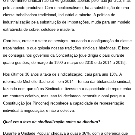
O movimento sindical não se vê golpeado apenas pelo lado jurídico, mas
pelo aspecto produtivo. Com o neoliberalismo, há a substituição de uma
classe trabalhadora tradicional, industrial e mineira. A política de
industrialização pela substituição de importações, muda para um modelo
extrativista de cobre, celulose e madeira.
Com isso, cresce o setor de serviços, mudando a configuração da classe
trabalhadora, o que golpeia nossas tradições sindicais históricas. E isso
se consagra nos governos da Concertação [que dirigiu o país durante
quatro gestões, de março de 1990 a março de 2010 e de 2014 a 2018].
Nos últimos 30 anos a taxa de sindicalização, caiu para uns 13%. A
reforma de Michelle Bachelet – em 2014 – tentou dar titularidade sindical,
fazendo com que só os Sindicatos tivessem a capacidade de representar
um contrato coletivo, mas isso foi declarado inconstitucional porque a
Constituição [de Pinochet] reconhece a capacidade de representação
individual à negociação, e não a coletiva.
Qual era a taxa de sindicalização antes da ditadura?
Durante a Unidade Popular chegava a quase 36%, com a diferença que