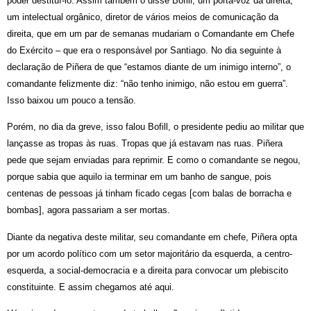
poder destituí-lo. Assim também o disse Bofill, um porta-voz da direita,
um intelectual orgânico, diretor de vários meios de comunicação da
direita, que em um par de semanas mudariam o Comandante em Chefe
do Exército – que era o responsável por Santiago. No dia seguinte à
declaração de Piñera de que “estamos diante de um inimigo interno”, o
comandante felizmente diz: “não tenho inimigo, não estou em guerra”.
Isso baixou um pouco a tensão.
Porém, no dia da greve, isso falou Bofill, o presidente pediu ao militar que
lançasse as tropas às ruas. Tropas que já estavam nas ruas. Piñera
pede que sejam enviadas para reprimir. E como o comandante se negou,
porque sabia que aquilo ia terminar em um banho de sangue, pois
centenas de pessoas já tinham ficado cegas [com balas de borracha e
bombas], agora passariam a ser mortas.
Diante da negativa deste militar, seu comandante em chefe, Piñera opta
por um acordo político com um setor majoritário da esquerda, a centro-
esquerda, a social-democracia e a direita para convocar um plebiscito
constituinte. E assim chegamos até aqui.