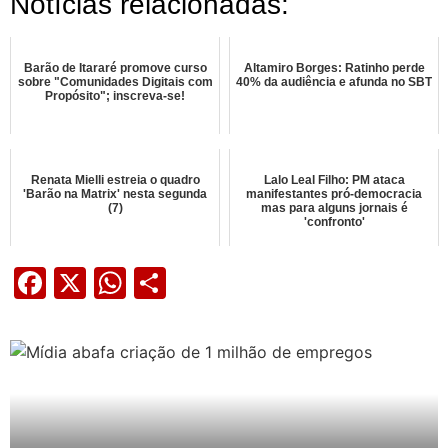
Notícias relacionadas:
Barão de Itararé promove curso
Altamiro Borges: Ratinho perde
sobre "Comunidades Digitais com
40% da audiência e afunda no SBT
Propósito"; inscreva-se!
Renata Mielli estreia o quadro
Lalo Leal Filho: PM ataca
'Barão na Matrix' nesta segunda
manifestantes pró-democracia
(7)
mas para alguns jornais é
'confronto'
Facebook
X
WhatsApp
Share