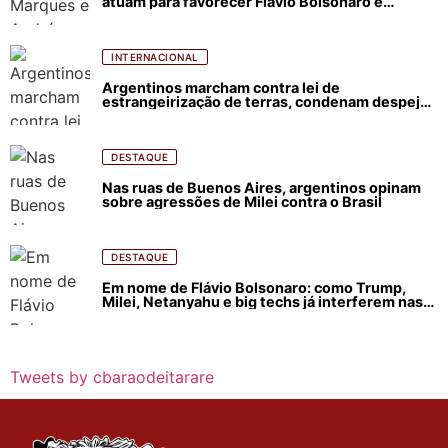
atuam para favorecer Flávio Bolsonaro e
abastecer ódio contra Lula
INTERNACIONAL
Argentinos marcham contra lei de
estrangeirização de terras, condenam despejos
e incêndios florestais
DESTAQUE
Nas ruas de Buenos Aires, argentinos opinam
sobre agressões de Milei contra o Brasil
DESTAQUE
Em nome de Flávio Bolsonaro: como Trump,
Milei, Netanyahu e big techs já interferem nas
eleições no Brasil
Tweets by cbaraodeitarare