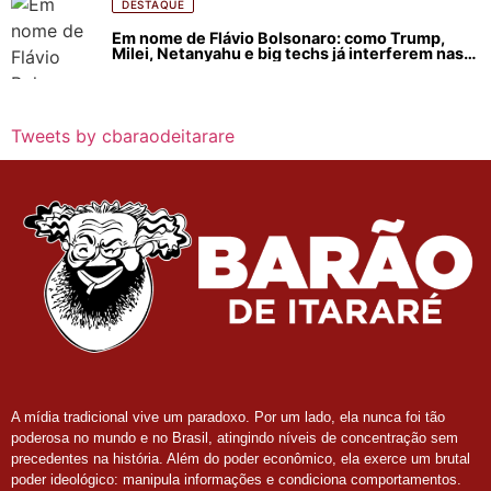
DESTAQUE
Em nome de Flávio Bolsonaro: como Trump,
Milei, Netanyahu e big techs já interferem nas
eleições no Brasil
Tweets by cbaraodeitarare
A mídia tradicional vive um paradoxo. Por um lado, ela nunca foi tão
poderosa no mundo e no Brasil, atingindo níveis de concentração sem
precedentes na história. Além do poder econômico, ela exerce um brutal
poder ideológico: manipula informações e condiciona comportamentos.