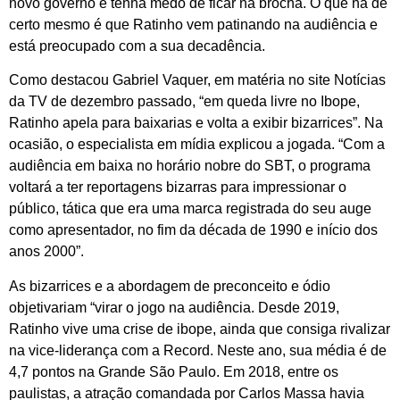
novo governo e tenha medo de ficar na brocha. O que há de
certo mesmo é que Ratinho vem patinando na audiência e
está preocupado com a sua decadência.
Como destacou Gabriel Vaquer, em matéria no site Notícias
da TV de dezembro passado, “em queda livre no Ibope,
Ratinho apela para baixarias e volta a exibir bizarrices”. Na
ocasião, o especialista em mídia explicou a jogada. “Com a
audiência em baixa no horário nobre do SBT, o programa
voltará a ter reportagens bizarras para impressionar o
público, tática que era uma marca registrada do seu auge
como apresentador, no fim da década de 1990 e início dos
anos 2000”.
As bizarrices e a abordagem de preconceito e ódio
objetivariam “virar o jogo na audiência. Desde 2019,
Ratinho vive uma crise de ibope, ainda que consiga rivalizar
na vice-liderança com a Record. Neste ano, sua média é de
4,7 pontos na Grande São Paulo. Em 2018, entre os
paulistas, a atração comandada por Carlos Massa havia