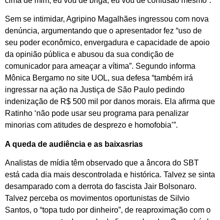
cima de mim, eu vou de briga, eu vou de confusão mesmo”.
Sem se intimidar, Agripino Magalhães ingressou com nova
denúncia, argumentando que o apresentador fez “uso de
seu poder econômico, envergadura e capacidade de apoio
da opinião pública e abusou da sua condição de
comunicador para ameaçar a vítima”. Segundo informa
Mônica Bergamo no site UOL, sua defesa “também irá
ingressar na ação na Justiça de São Paulo pedindo
indenização de R$ 500 mil por danos morais. Ela afirma que
Ratinho ‘não pode usar seu programa para penalizar
minorias com atitudes de desprezo e homofobia’”.
A queda de audiência e as baixasrias
Analistas de mídia têm observado que a âncora do SBT
está cada dia mais descontrolada e histórica. Talvez se sinta
desamparado com a derrota do fascista Jair Bolsonaro.
Talvez perceba os movimentos oportunistas de Silvio
Santos, o “topa tudo por dinheiro”, de reaproximação com o