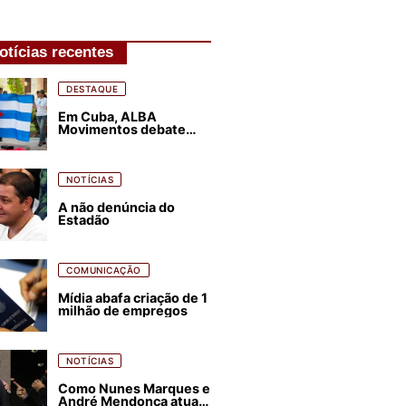
otícias recentes
DESTAQUE
Em Cuba, ALBA
Movimentos debate
plano de luta para os
próximos quatro anos
NOTÍCIAS
A não denúncia do
Estadão
COMUNICAÇÃO
Mídia abafa criação de 1
milhão de empregos
NOTÍCIAS
Como Nunes Marques e
André Mendonça atuam