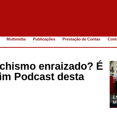
Multimídia
Publicações
Prestação de Contas
Cont
chismo enraizado? É
im Podcast desta
E
M
P
P