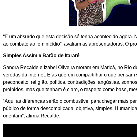
“É um absurdo que esta decisão só tenha acontecido agora. No
ao combate ao feminicídio”, avaliam as apresentadoras. O prog
Simples Assim e Barão de Itararé
Sandra Recalde e Izabel Oliveira moram em Maricá, no Rio d
veredas da internet. Elas querem compartilhar o que pensam sob
preconceito, religião, política, contradições, angústias, son
proibidos, mas que tenham é claro, o respeito como base, me
“Aqui as diferenças serão o combustível para chegar mais p
público de forma descomplicada, objetiva, simples. Humanid
orientam”, afirma Recalde.