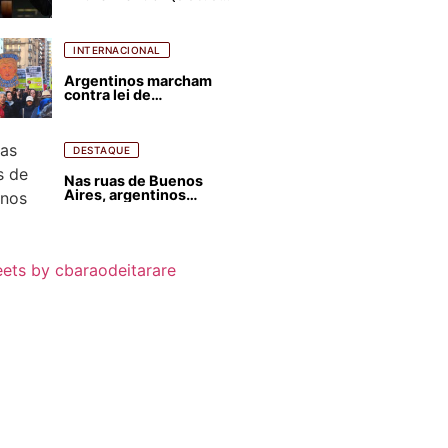
para favorecer Flávio
Bolsonaro e abastecer
ódio contra Lula
INTERNACIONAL
Argentinos marcham
contra lei de
estrangeirização de
terras, condenam
despejos e incêndios
florestais
DESTAQUE
Nas ruas de Buenos
Aires, argentinos
opinam sobre
agressões de Milei
contra o Brasil
ets by cbaraodeitarare