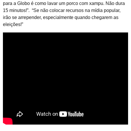
para a Globo é como lavar um porco com xampu. Não dura
15 minutos!”.
“Se não colocar recursos na mídia popular,
irão se arrepender, especialmente quando chegarem as
eleições!”