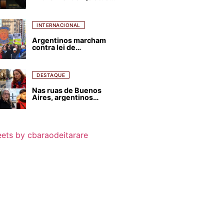
para favorecer Flávio
Bolsonaro e abastecer
ódio contra Lula
INTERNACIONAL
Argentinos marcham
contra lei de
estrangeirização de
terras, condenam
despejos e incêndios
florestais
DESTAQUE
Nas ruas de Buenos
Aires, argentinos
opinam sobre
agressões de Milei
contra o Brasil
ets by cbaraodeitarare