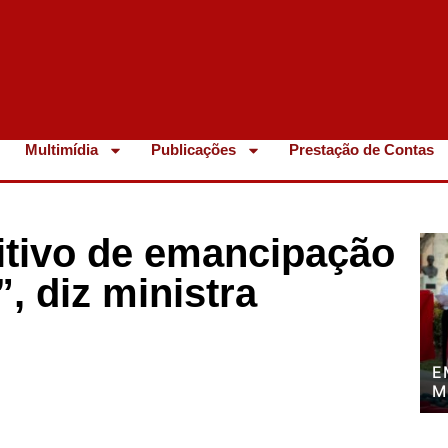
Multimídia
Publicações
Prestação de Contas
itivo de emancipação
, diz ministra
E
M
P
P