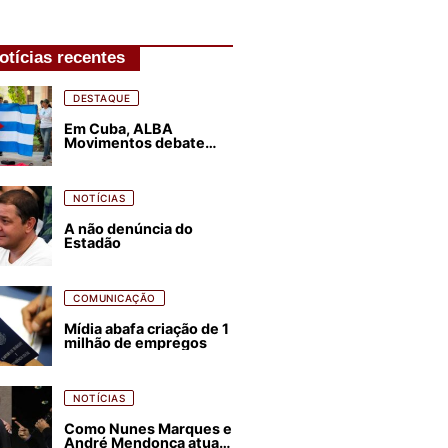
otícias recentes
DESTAQUE
Em Cuba, ALBA
Movimentos debate
plano de luta para os
próximos quatro anos
NOTÍCIAS
A não denúncia do
Estadão
COMUNICAÇÃO
Mídia abafa criação de 1
milhão de empregos
NOTÍCIAS
Como Nunes Marques e
André Mendonça atuam