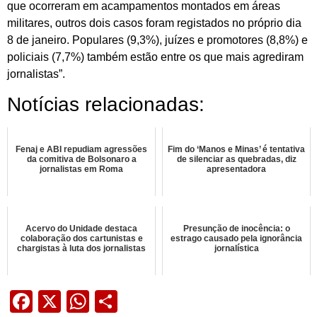
que ocorreram em acampamentos montados em áreas
militares, outros dois casos foram registados no próprio dia
8 de janeiro. Populares (9,3%), juízes e promotores (8,8%) e
policiais (7,7%) também estão entre os que mais agrediram
jornalistas”.
Notícias relacionadas:
Fenaj e ABI repudiam agressões
Fim do ‘Manos e Minas’ é tentativa
da comitiva de Bolsonaro a
de silenciar as quebradas, diz
jornalistas em Roma
apresentadora
Acervo do Unidade destaca
Presunção de inocência: o
colaboração dos cartunistas e
estrago causado pela ignorância
chargistas à luta dos jornalistas
jornalística
Facebook
X
WhatsApp
Share