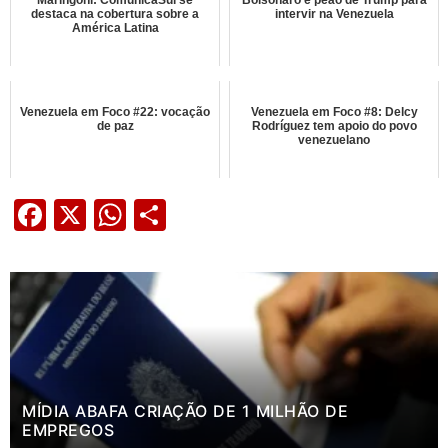
Maringoni: ComunicaSul se
Bolsonaro é peão de Trump para
destaca na cobertura sobre a
intervir na Venezuela
América Latina
Venezuela em Foco #22: vocação
Venezuela em Foco #8: Delcy
de paz
Rodríguez tem apoio do povo
venezuelano
Facebook
X
WhatsApp
Share
MÍDIA ABAFA CRIAÇÃO DE 1 MILHÃO DE
EMPREGOS