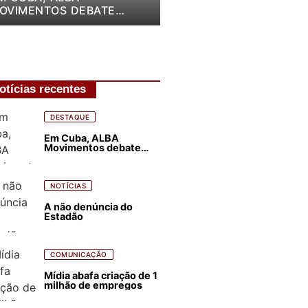
OVIMENTOS DEBATE
LANO DE LUTA PARA OS
RÓXIMOS QUATRO ANOS
otícias recentes
DESTAQUE
Em Cuba, ALBA
Movimentos debate
plano de luta para os
próximos quatro anos
NOTÍCIAS
A não denúncia do
Estadão
COMUNICAÇÃO
Mídia abafa criação de 1
milhão de empregos