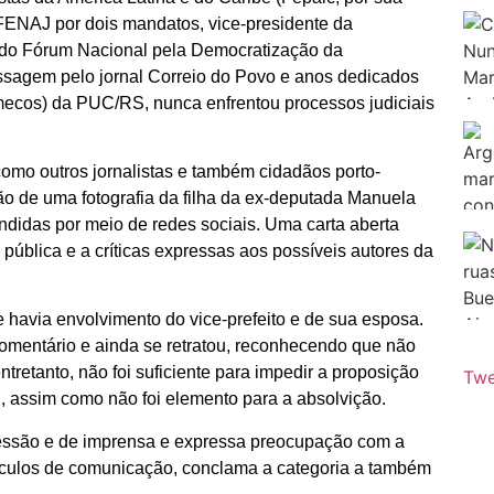
a FENAJ por dois mandatos, vice-presidente da
l do Fórum Nacional pela Democratização da
ssagem pelo jornal Correio do Povo e anos dedicados
ecos) da PUC/RS, nunca enfrentou processos judiciais
omo outros jornalistas e também cidadãos porto-
ão de uma fotografia da filha da ex-deputada Manuela
didas por meio de redes sociais. Uma carta aberta
ública e a críticas expressas aos possíveis autores da
 havia envolvimento do vice-prefeito e de sua esposa.
omentário e ainda se retratou, reconhecendo que não
entretanto, não foi suficiente para impedir a proposição
Twe
, assim como não foi elemento para a absolvição.
essão e de imprensa e expressa preocupação com a
 veículos de comunicação, conclama a categoria a também