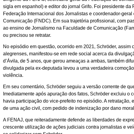
sigla em espanhol) e editor do jornal Grifo. Foi presidente d
Federação Internacional dos Jornalistas e coordenador-gera
Comunicação (FNDC). Em sua trajetória profissional, com pa
ao ensino de Jornalismo na Faculdade de Comunicação (Fam
ou precisou se retratar.
No episódio em questão, ocorrido em 2021, Schröder, assim c
alegrenses, manifestou-se em rede social acerca da divulgaç
d’Ávila, de 5 anos, que gerou ameaças a ambas, também difun
divulgada pela ex-deputada levou a uma verdadeira comoção p
violência.
Em seu comentário, Schröder seguiu a versão corrente de que
Imediatamente após apuração dos fatos, Schröder excluiu o c
havia participação do vice-prefeito no episódio. A retratação, 
de uma ação civil, com pedido de indenização por dano moral
A FENAJ, que reiteradamente defende as liberdades de expr
crescente utilização de ações judiciais contra jornalistas e