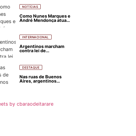
NOTÍCIAS
Como Nunes Marques e
André Mendonça atuam
para favorecer Flávio
Bolsonaro e abastecer
ódio contra Lula
INTERNACIONAL
Argentinos marcham
contra lei de
estrangeirização de
terras, condenam
despejos e incêndios
florestais
DESTAQUE
Nas ruas de Buenos
Aires, argentinos
opinam sobre
agressões de Milei
contra o Brasil
ets by cbaraodeitarare