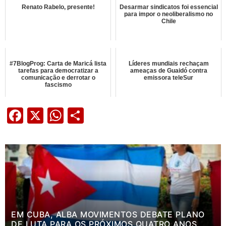
Renato Rabelo, presente!
Desarmar sindicatos foi essencial
para impor o neoliberalismo no
Chile
#7BlogProg: Carta de Maricá lista
Líderes mundiais rechaçam
tarefas para democratizar a
ameaças de Guaidó contra
comunicação e derrotar o
emissora teleSur
fascismo
Facebook
X
WhatsApp
Share
EM CUBA, ALBA MOVIMENTOS DEBATE PLANO
DE LUTA PARA OS PRÓXIMOS QUATRO ANOS