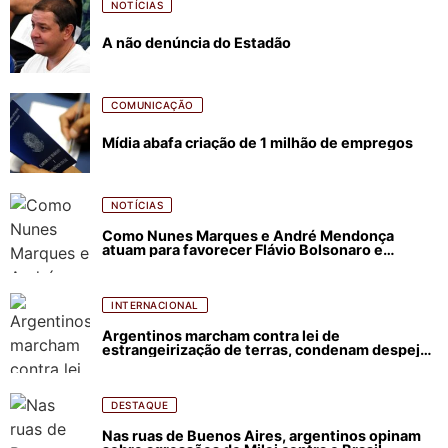
NOTÍCIAS
A não denúncia do Estadão
COMUNICAÇÃO
Mídia abafa criação de 1 milhão de empregos
NOTÍCIAS
Como Nunes Marques e André Mendonça
atuam para favorecer Flávio Bolsonaro e
abastecer ódio contra Lula
INTERNACIONAL
Argentinos marcham contra lei de
estrangeirização de terras, condenam despejos
e incêndios florestais
DESTAQUE
Nas ruas de Buenos Aires, argentinos opinam