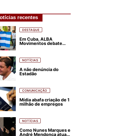
otícias recentes
DESTAQUE
Em Cuba, ALBA
Movimentos debate
plano de luta para os
próximos quatro anos
NOTÍCIAS
A não denúncia do
Estadão
COMUNICAÇÃO
Mídia abafa criação de 1
milhão de empregos
NOTÍCIAS
Como Nunes Marques e
André Mendonça atuam