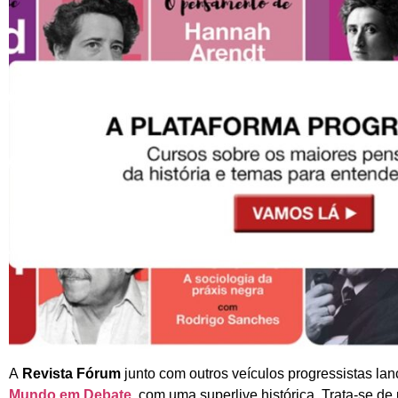
A
Revista Fórum
junto com outros veículos progressistas la
Mundo em Debate
, com uma superlive histórica. Trata-se d