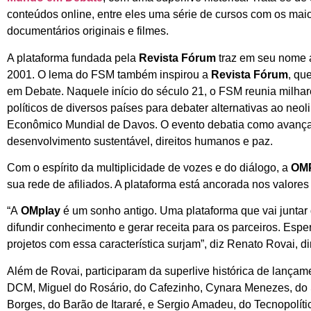
conteúdos online, entre eles uma série de cursos com os maiore
documentários originais e filmes.
A plataforma fundada pela
Revista Fórum
traz em seu nome a
2001. O lema do FSM também inspirou a
Revista Fórum
, qu
em Debate. Naquele início do século 21, o FSM reunia milhares
políticos de diversos países para debater alternativas ao n
Econômico Mundial de Davos. O evento debatia como avançar
desenvolvimento sustentável, direitos humanos e paz.
Com o espírito da multiplicidade de vozes e do diálogo, a
OMP
sua rede de afiliados. A plataforma está ancorada nos valores d
“A
OMplay
é um sonho antigo. Uma plataforma que vai juntar 
difundir conhecimento e gerar receita para os parceiros. Espe
projetos com essa característica surjam”, diz Renato Rovai, di
Além de Rovai, participaram da superlive histórica de lançam
DCM, Miguel do Rosário, do Cafezinho, Cynara Menezes, do So
Borges, do Barão de Itararé, e Sergio Amadeu, do Tecnopolíti