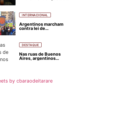
para favorecer Flávio
Bolsonaro e abastecer
ódio contra Lula
INTERNACIONAL
Argentinos marcham
contra lei de
estrangeirização de
terras, condenam
despejos e incêndios
florestais
DESTAQUE
Nas ruas de Buenos
Aires, argentinos
opinam sobre
agressões de Milei
contra o Brasil
ets by cbaraodeitarare