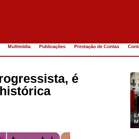
Multimídia
Publicações
Prestação de Contas
Cont
rogressista, é
histórica
E
M
P
P