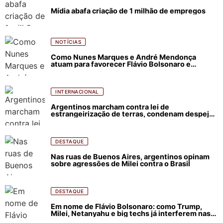
Mídia abafa criação de 1 milhão de empregos
NOTÍCIAS
Como Nunes Marques e André Mendonça
atuam para favorecer Flávio Bolsonaro e
abastecer ódio contra Lula
INTERNACIONAL
Argentinos marcham contra lei de
estrangeirização de terras, condenam despejos
e incêndios florestais
DESTAQUE
Nas ruas de Buenos Aires, argentinos opinam
sobre agressões de Milei contra o Brasil
DESTAQUE
Em nome de Flávio Bolsonaro: como Trump,
Milei, Netanyahu e big techs já interferem nas
eleições no Brasil