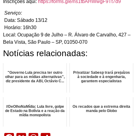
Inscrições aqui:
https://forms.gle/ns1tbAHWwgF9Tt7d9
Serviço:
Data: Sábado 13/12
Horário: 16h30
Local: Ocupação 9 de Julho – R. Álvaro de Carvalho, 427 –
Bela Vista, São Paulo – SP, 01050-070
Notícias relacionadas:
"Governo Lula precisa ter outro
Privatizar Sabesp trará prejuízos
olhar para as mídias alternativas",
à sociedade e à engenharia,
diz presidente da ABI, Octávio C...
garantem especialistas
#DeOlhoNaMídia: Lula livre, golpe
Os recados que a extrema direita
de Estado na Bolívia e a reação da
manda pelo Globo
mídia monopolista