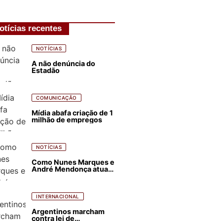
otícias recentes
NOTÍCIAS
A não denúncia do
Estadão
COMUNICAÇÃO
Mídia abafa criação de 1
milhão de empregos
NOTÍCIAS
Como Nunes Marques e
André Mendonça atuam
para favorecer Flávio
Bolsonaro e abastecer
ódio contra Lula
INTERNACIONAL
Argentinos marcham
contra lei de