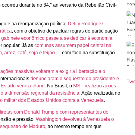
ocorreu durante no 34.° aniversario da Rebelião Civil-
ogo e na reorganização política.
Delcy Rodríguez
ática
, com o objetivo de pactuar regras de participação
o gabinete econômico passe a se dedicar à economia
er popular. Já as
comunas assumem papel central na
arroz, café, soja e feijão
— com foco na substituição
ações massivas voltaram a exigir a libertação e o
 internacionais
denunciaram o sequestro do presidente e
Twe
o Estado venezuelano
. No Brasil, o
MST realizou ações
o a dimensão regional da resistência
. Ação realizada no
o militar dos Estados Unidos contra a Venezuela
.
iretas com Donald Trump e com representantes do
tensão e pressão.
Washington devolveu à Venezuela o
o sequestro de Maduro
, ao mesmo tempo em que