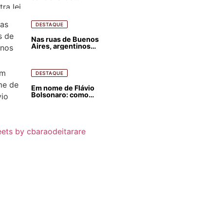
estrangeirização de
terras, condenam
despejos e incêndios
florestais
DESTAQUE
Nas ruas de Buenos
Aires, argentinos
opinam sobre
agressões de Milei
contra o Brasil
DESTAQUE
Em nome de Flávio
Bolsonaro: como
Trump, Milei,
Netanyahu e big techs
já interferem nas
eleições no Brasil
ets by cbaraodeitarare