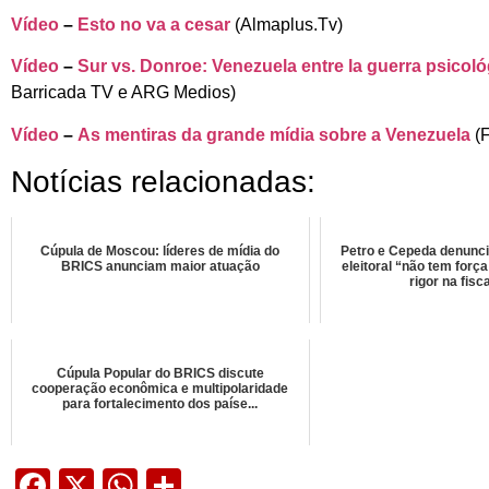
Vídeo
–
Esto no va a cesar
(Almaplus.Tv)
Vídeo
–
Sur vs. Donroe: Venezuela entre la guerra psicoló
Barricada TV e ARG Medios)
Vídeo
–
As mentiras da grande mídia sobre a Venezuela
(
Notícias relacionadas:
Cúpula de Moscou: líderes de mídia do
Petro e Cepeda denunc
BRICS anunciam maior atuação
eleitoral “não tem forç
rigor na fisca
Cúpula Popular do BRICS discute
cooperação econômica e multipolaridade
para fortalecimento dos paíse...
Facebook
X
WhatsApp
Share