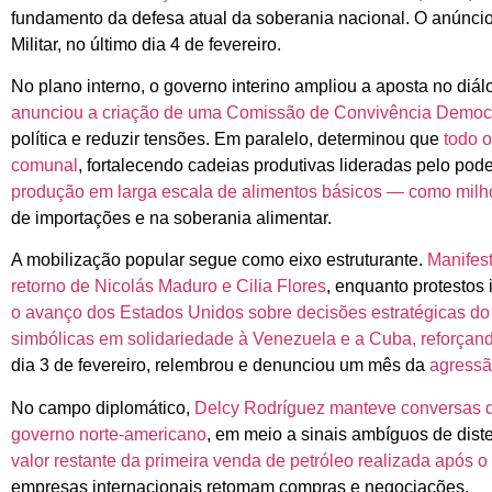
fundamento da defesa atual da soberania nacional. O anúncio 
Militar, no último dia 4 de fevereiro.
No plano interno, o governo interino ampliou a aposta no diál
anunciou a criação de uma Comissão de Convivência Democr
política e reduzir tensões. Em paralelo, determinou que
todo 
comunal
, fortalecendo cadeias produtivas lideradas pelo pod
produção em larga escala de alimentos básicos — como milho, 
de importações e na soberania alimentar.
A mobilização popular segue como eixo estruturante.
Manifest
retorno de Nicolás Maduro e Cilia Flores
, enquanto protestos
o avanço dos Estados Unidos sobre decisões estratégicas d
simbólicas em solidariedade à Venezuela e a Cuba, reforçand
dia 3 de fevereiro, relembrou e denunciou um mês da
agressã
No campo diplomático,
Delcy Rodríguez manteve conversas d
governo norte-americano
, em meio a sinais ambíguos de dis
valor restante da primeira venda de petróleo realizada após 
empresas internacionais retomam compras e negociações.