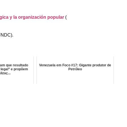
gica y la organización popular
(
FNDC).
iam que resultado
Venezuela em Foco #17: Gigante produtor de
a legal” e propõem
Petróleo
lizaç...