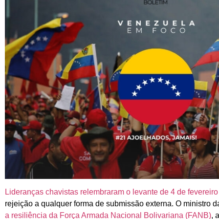
Lideranças chavistas relembraram o levante de 4 de fevereir
rejeição a qualquer forma de submissão externa. O ministro 
a resiliência da Força Armada Nacional Bolivariana (FANB)
, 