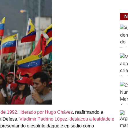
N
o de 1992, liderado por Hugo Chávez
, reafirmando a
da Defesa,
Vladimir Padrino López, destacou a lealdade e
apresentando o espírito daquele episódio como