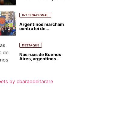
para favorecer Flávio
Bolsonaro e abastecer
ódio contra Lula
INTERNACIONAL
Argentinos marcham
contra lei de
estrangeirização de
terras, condenam
despejos e incêndios
florestais
DESTAQUE
Nas ruas de Buenos
Aires, argentinos
opinam sobre
agressões de Milei
contra o Brasil
ets by cbaraodeitarare