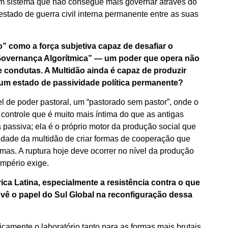
um sistema que não consegue mais governar através do
stado de guerra civil interna permanente entre as suas
” como a força subjetiva capaz de desafiar o
“Governança Algorítmica” — um poder que opera não
 condutas. A Multidão ainda é capaz de produzir
um estado de passividade política permanente?
l de poder pastoral, um “pastorado sem pastor”, onde o
 controle que é muito mais íntima do que as antigas
 passiva; ela é o próprio motor da produção social que
acidade da multidão de criar formas de cooperação que
rmas. A ruptura hoje deve ocorrer no nível da produção
Império exige.
 Latina, especialmente a resistência contra o que
vê o papel do Sul Global na reconfiguração dessa
ricamente o laboratório tanto para as formas mais brutais