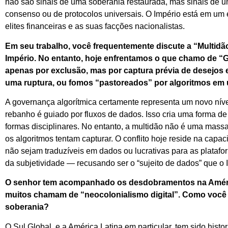
não são sinais de uma soberania restaurada, mas sinais de 
consenso ou de protocolos universais. O Império está em um e
elites financeiras e as suas facções nacionalistas.
Em seu trabalho, você frequentemente discute a “Multidão
Império. No entanto, hoje enfrentamos o que chamo de 
apenas por exclusão, mas por captura prévia de desejos e
uma ruptura, ou fomos “pastoreados” por algoritmos em 
A governança algorítmica certamente representa um novo níve
rebanho é guiado por fluxos de dados. Isso cria uma forma de
formas disciplinares. No entanto, a multidão não é uma massa
os algoritmos tentam capturar. O conflito hoje reside na cap
não sejam traduzíveis em dados ou lucrativas para as platafo
da subjetividade — recusando ser o “sujeito de dados” que o 
O senhor tem acompanhado os desdobramentos na América
muitos chamam de “neocolonialismo digital”. Como você 
soberania?
O Sul Global, e a América Latina em particular, tem sido histo