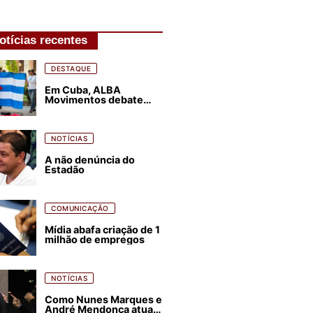
otícias recentes
DESTAQUE
Em Cuba, ALBA
Movimentos debate
plano de luta para os
próximos quatro anos
NOTÍCIAS
A não denúncia do
Estadão
COMUNICAÇÃO
Mídia abafa criação de 1
milhão de empregos
NOTÍCIAS
Como Nunes Marques e
André Mendonça atuam