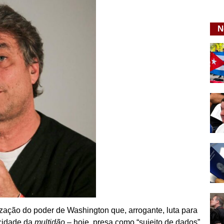
N
lização do poder de Washington que, arrogante, luta para
acidade da
multidão
– hoje, presa como “sujeito de dados”