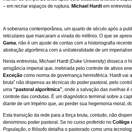
– em recriar espaços de ruptura.
Michael Hardt
em entrevista
A soberania contemporânea, um quarto de século após a pub
reticulares que marcaram a virada do milênio. O que se apres
Gama
, não é um ajuste de contas com a historiografia recen
abstração algorítmica com a unilateralidade de um imperiali
Nesta entrevista, Michael Hardt (Duke University) disseca o 
arrogância imperial que, inebriada pelo controle de ativos energ
Exceção
como norma de governança hemisférica. Hardt vai ao 
bruta” não dispensa as técnicas do poder pastoral, pelo contr
uma
“pastoral algorítmica”
, onde a salvação das ovelhas é 
controle das condutas. É um diagnóstico terminal sobre a capt
diante de um Império que, ao perder sua hegemonia moral, dob
Esta transição da rede para a força bruta, contudo, não disp
denominou poder pastoral. Se no curso proferido no
Collège 
População
, o filósofo detalha o pastorado como uma tecnolo