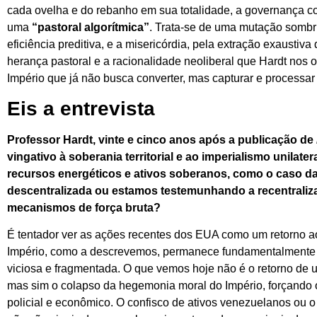
cada ovelha e do rebanho em sua totalidade, a governança c
uma
“pastoral algorítmica”
. Trata-se de uma mutação sombria
eficiência preditiva, e a misericórdia, pela extração exaustiva
herança pastoral e a racionalidade neoliberal que Hardt nos 
Império que já não busca converter, mas capturar e processa
Eis a entrevista
Professor Hardt, vinte e cinco anos após a publicação de
vingativo à soberania territorial e ao imperialismo unila
recursos energéticos e ativos soberanos, como o caso da
descentralizada ou estamos testemunhando a recentrali
mecanismos de força bruta?
É tentador ver as ações recentes dos EUA como um retorno ao 
Império, como a descrevemos, permanece fundamentalmente 
viciosa e fragmentada. O que vemos hoje não é o retorno de u
mas sim o colapso da hegemonia moral do Império, forçando o
policial e econômico. O confisco de ativos venezuelanos ou o