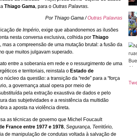
 a
Thiago Gama
, para o
Outras Palavras.
Por Thiago Gama /
Outras Palavras
licação de
Império
, exige que abandonemos as ilusões
enta nesta conversa exclusiva, colhida por
Thiago
te, mas a compreensão de uma mutação brutal: a fusão da
smo que muitos julgavam superado.
hiato entre a soberania em rede e o ressurgimento de uma
éticos e territoriais, reinstala o
Estado de
núcleo da questão: a transição da “rede” para a “força
Twe
ário, a governança atual opera por meio de
substituída pela extração exaustiva de dados e pelo
ura das subjetividades e a resistência da multidão
ra a aposta na violência direta.
ensa as técnicas de governo que Michel Foucault
de France entre 1977 e 1978
,
Segurança, Território,
gia de manipulação de condutas voltada à salvação de