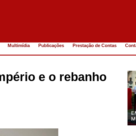
Multimídia
Publicações
Prestação de Contas
Cont
mpério e o rebanho
E
M
P
P