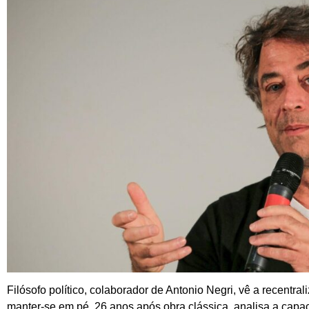
Filósofo político, colaborador de Antonio Negri, vê a recentra
manter-se em pé. 26 anos após obra clássica, analisa a cap