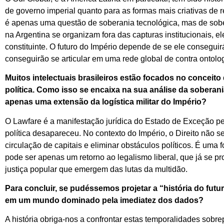
de governo imperial quanto para as formas mais criativas de re
é apenas uma questão de soberania tecnológica, mas de sobe
na Argentina se organizam fora das capturas institucionais,
constituinte. O futuro do Império depende de se ele consegui
conseguirão se articular em uma rede global de contra ontolog
Muitos intelectuais brasileiros estão focados no conceit
política. Como isso se encaixa na sua análise da soberan
apenas uma extensão da logística militar do Império?
O Lawfare é a manifestação jurídica do Estado de Exceção pe
política desapareceu. No contexto do Império, o Direito não se
circulação de capitais e eliminar obstáculos políticos. É uma 
pode ser apenas um retorno ao legalismo liberal, que já se pr
justiça popular que emergem das lutas da multidão.
Para concluir, se pudéssemos projetar a “história do futur
em um mundo dominado pela imediatez dos dados?
A história obriga-nos a confrontar estas temporalidades sobre