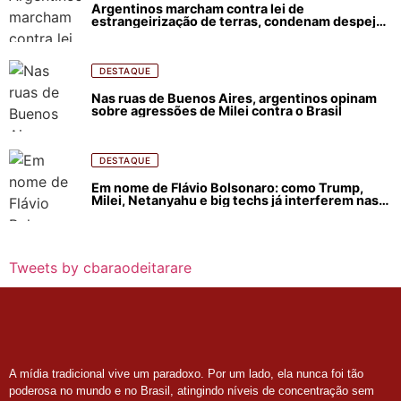
Argentinos marcham contra lei de
estrangeirização de terras, condenam despejos
e incêndios florestais
DESTAQUE
Nas ruas de Buenos Aires, argentinos opinam
sobre agressões de Milei contra o Brasil
DESTAQUE
Em nome de Flávio Bolsonaro: como Trump,
Milei, Netanyahu e big techs já interferem nas
eleições no Brasil
Tweets by cbaraodeitarare
A mídia tradicional vive um paradoxo. Por um lado, ela nunca foi tão
poderosa no mundo e no Brasil, atingindo níveis de concentração sem