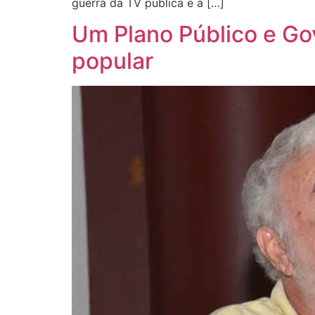
guerra da TV pública e a […]
Um Plano Público e G
popular