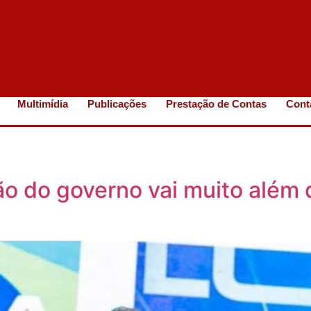
Multimídia
Publicações
Prestação de Contas
Cont
o do governo vai muito além