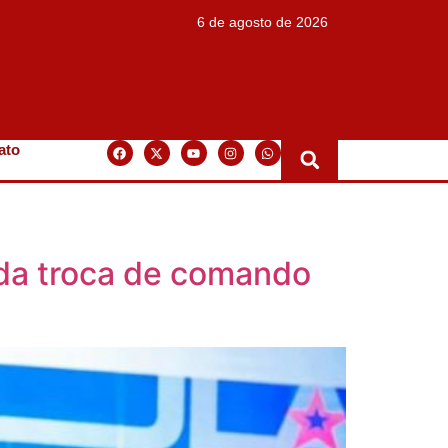
6 de agosto de 2026
ato
 da troca de comando