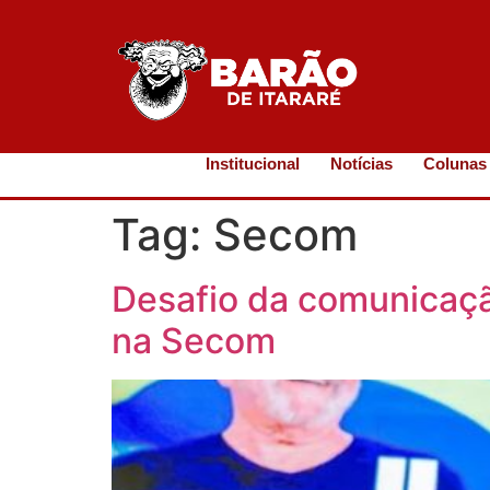
Institucional
Notícias
Colunas
Tag:
Secom
Desafio da comunicaçã
na Secom