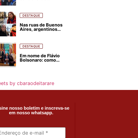
estrangeirização de
terras, condenam
despejos e incêndios
florestais
DESTAQUE
Nas ruas de Buenos
Aires, argentinos
opinam sobre
agressões de Milei
contra o Brasil
DESTAQUE
Em nome de Flávio
Bolsonaro: como
Trump, Milei,
Netanyahu e big techs
já interferem nas
eleições no Brasil
ets by cbaraodeitarare
ine nosso boletim e inscreva-se
em nosso whatsapp.