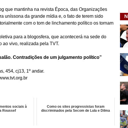
blog que mantinha na revista Época, das Organizações
a uníssona da grande mídia e, o fato de terem sido
N
orialmente com o tom de linchamento político os tornam
coletiva para a blogosfera, que acontecerá na sede do
 ao vivo, realizada pela TVT.
salão. Contradições de um julgamento político”
, 454, cj13, 1º andar.
www.tvt.org.br
mentos sociais à
Como os sites progressistas foram
ma Roussef
discriminados pela Secom de Lula e Dilma