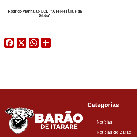
Rodrigo Vianna ao UOL: "A represália é da
Globo"
Facebook
X
WhatsApp
Share
Categorias
Notícias
Notícias do Barão