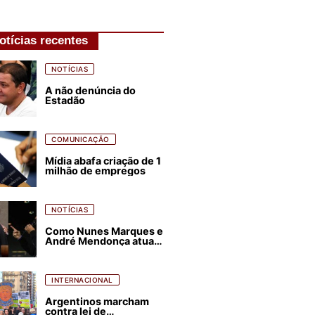
otícias recentes
NOTÍCIAS
A não denúncia do
Estadão
COMUNICAÇÃO
Mídia abafa criação de 1
milhão de empregos
NOTÍCIAS
Como Nunes Marques e
André Mendonça atuam
para favorecer Flávio
Bolsonaro e abastecer
ódio contra Lula
INTERNACIONAL
Argentinos marcham
contra lei de