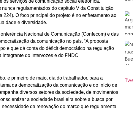
e os serviços de comunicação social eletrônica,
os nunca regulamentados do capítulo V da Constituição
a 224). O foco principal do projeto é no enfretamento ao
ualdade e diversidade.
I Conferência Nacional de Comunicação (Confecom) e das
democratização da comunicação no país. “A proposta
o e que dá conta do déficit democrático na regulação
sta integrante do Intervozes e do FNDC.
bo, e primeiro de maio, dia do trabalhador, para a
Twe
o tema da democratização da comunicação e do início de
a campanha diversos setores da sociedade, de movimentos
 conscientizar a sociedade brasileira sobre a busca por
 a necessidade da renovação do marco que regulamenta