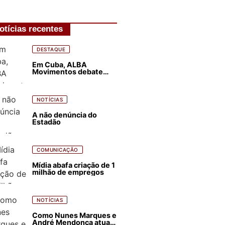
otícias recentes
DESTAQUE
Em Cuba, ALBA
Movimentos debate
plano de luta para os
próximos quatro anos
NOTÍCIAS
A não denúncia do
Estadão
COMUNICAÇÃO
Mídia abafa criação de 1
milhão de empregos
NOTÍCIAS
Como Nunes Marques e
André Mendonça atuam