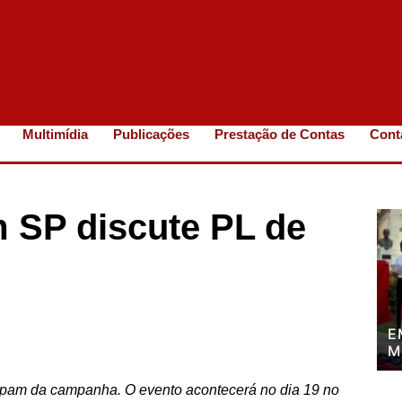
Multimídia
Publicações
Prestação de Contas
Cont
m SP discute PL de
E
M
P
P
cipam da campanha. O evento acontecerá no dia 19 no