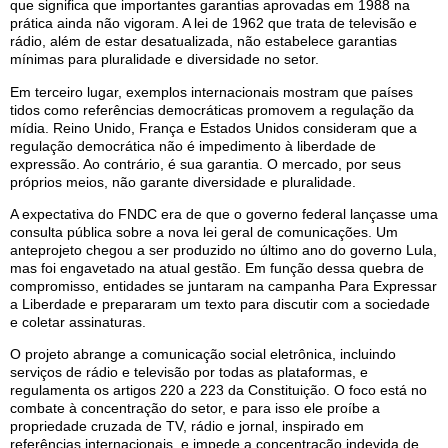
que significa que importantes garantias aprovadas em 1988 na
prática ainda não vigoram. A lei de 1962 que trata de televisão e
rádio, além de estar desatualizada, não estabelece garantias
mínimas para pluralidade e diversidade no setor.
Em terceiro lugar, exemplos internacionais mostram que países
tidos como referências democráticas promovem a regulação da
mídia. Reino Unido, França e Estados Unidos consideram que a
regulação democrática não é impedimento à liberdade de
expressão. Ao contrário, é sua garantia. O mercado, por seus
próprios meios, não garante diversidade e pluralidade.
A expectativa do FNDC era de que o governo federal lançasse uma
consulta pública sobre a nova lei geral de comunicações. Um
anteprojeto chegou a ser produzido no último ano do governo Lula,
mas foi engavetado na atual gestão. Em função dessa quebra de
compromisso, entidades se juntaram na campanha Para Expressar
a Liberdade e prepararam um texto para discutir com a sociedade
e coletar assinaturas.
O projeto abrange a comunicação social eletrônica, incluindo
serviços de rádio e televisão por todas as plataformas, e
regulamenta os artigos 220 a 223 da Constituição. O foco está no
combate à concentração do setor, e para isso ele proíbe a
propriedade cruzada de TV, rádio e jornal, inspirado em
referências internacionais, e impede a concentração indevida de