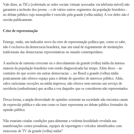
Vale dizer, as TICs (sobretudo as redes sociais virtuais acessadas via telefonia móvel) não
garantem a inclusão dos jovens – e de vários outros segmentos da população brasileira –
no debate público cujo monopólio é exercido pela grande (velha mídia). A voz deles não é
ouvida publicamente.
Crise de representação
Emerge, então, um indicador novo da crise de representação política que, como se sabe,
não é exclusiva da democracia brasileira, mas um sinal de esgotamento de instituições
tradicionais das democracias representativas no mundo contemporâneo.
A ausência de sintonia crescente ou o descolamento da grande (velha) mídia da imensa
maioria da população brasileira vem sendo diagnosticada faz tempo. Além disso – ao
contrário do que ocorre em outras democracias –, no Brasil a grande (velha) mídia
praticamente não oferece espaço para o debate de questões de interesse público. Aliás,
salvo raríssimas exceções na mídia impressa, não oferece nem mesmo um serviço de
ouvidoria (ombudsman) que acolha a voz daqueles que se considerem não representados.
Dessa forma, a ampla diversidade de opiniões existente na sociedade não encontra canais
de expressão pública e não tem como se fazer representar no debate público formador da
opinião pública.
Não estariam criadas condições para alimentar a violenta hostilidade revelada nas
manifestações contra jornalistas, equipes de reportagem e veículos identificados com
emissoras de TV da grande (velha) mídia?