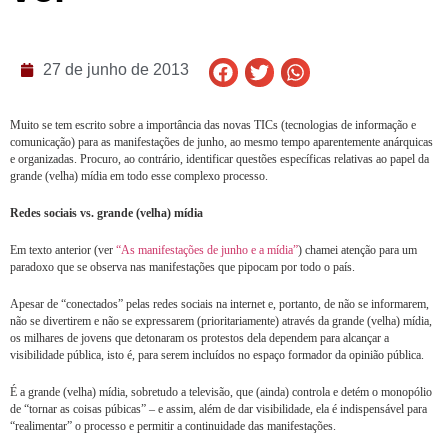
27 de junho de 2013
Muito se tem escrito sobre a importância das novas TICs (tecnologias de informação e
comunicação) para as manifestações de junho, ao mesmo tempo aparentemente anárquicas
e organizadas. Procuro, ao contrário, identificar questões específicas relativas ao papel da
grande (velha) mídia em todo esse complexo processo.
Redes sociais vs. grande (velha) mídia
Em texto anterior (ver
“As manifestações de junho e a mídia”
) chamei atenção para um
paradoxo que se observa nas manifestações que pipocam por todo o país.
Apesar de “conectados” pelas redes sociais na internet e, portanto, de não se informarem,
não se divertirem e não se expressarem (prioritariamente) através da grande (velha) mídia,
os milhares de jovens que detonaram os protestos dela dependem para alcançar a
visibilidade pública, isto é, para serem incluídos no espaço formador da opinião pública.
É a grande (velha) mídia, sobretudo a televisão, que (ainda) controla e detém o monopólio
de “tornar as coisas púbicas” – e assim, além de dar visibilidade, ela é indispensável para
“realimentar” o processo e permitir a continuidade das manifestações.