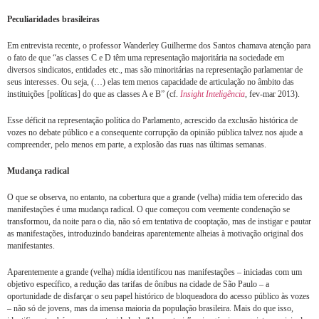
Peculiaridades brasileiras
Em entrevista recente, o professor Wanderley Guilherme dos Santos chamava atenção para
o fato de que “as classes C e D têm uma representação majoritária na sociedade em
diversos sindicatos, entidades etc., mas são minoritárias na representação parlamentar de
seus interesses. Ou seja, (…) elas tem menos capacidade de articulação no âmbito das
instituições [políticas] do que as classes A e B” (cf.
Insight Inteligência
, fev-mar 2013).
Esse déficit na representação política do Parlamento, acrescido da exclusão histórica de
vozes no debate público e a consequente corrupção da opinião pública talvez nos ajude a
compreender, pelo menos em parte, a explosão das ruas nas últimas semanas.
Mudança radical
O que se observa, no entanto, na cobertura que a grande (velha) mídia tem oferecido das
manifestações é uma mudança radical. O que começou com veemente condenação se
transformou, da noite para o dia, não só em tentativa de cooptação, mas de instigar e pautar
as manifestações, introduzindo bandeiras aparentemente alheias à motivação original dos
manifestantes.
Aparentemente a grande (velha) mídia identificou nas manifestações – iniciadas com um
objetivo específico, a redução das tarifas de ônibus na cidade de São Paulo – a
oportunidade de disfarçar o seu papel histórico de bloqueadora do acesso público às vozes
– não só de jovens, mas da imensa maioria da população brasileira. Mais do que isso,