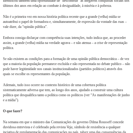
identificou também uma oportunidade de “descontruir” as inegáveis conquistas sociais dos
últimos dez anos em relação ao combate à desigualdade, à miséria e à pobreza.
Não é a primeira vez em nossa história política recente que a grande (velha) mídia se
autoatribui o papel de formadora e, simultaneamente, de expressão da vontade das ruas –
vale dizer, da “opinião pública”.
Embora consiga disfarçar com competência suas intenções, tudo indica que, ao proceder
assim, a grande (velha) mídia na verdade agrava – e não atenua – a crise de representação
política.
Se não existem as condições para a formação de uma opinião pública democrática – de vez
que a maioria da população permanece excluída e não representada no debate publico – não
pode haver legitimidade nos canais institucionalizados (partidos políticos) através dos
quais se escolhe os representantes da população.
Ademais, tudo isso ocorre no contexto histórico de uma cobertura política
sistematicamente adversa que tem, ao longo dos anos, ajudado a construir uma cultura
política que desqualifica tanto a política como os políticos (ver “As manifestações de junho
e a mídia”).
O que fazer?
Na semana em que o ministro das Comunicações do governo Dilma Rousseff concede
duvidosa entrevista e é celebrado pela revista
Veja
, símbolo de resistência a qualquer
inciativa de regulamentação das comunicações no país, talvez uma das consequências da