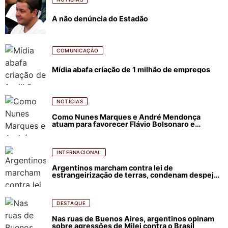
A não denúncia do Estadão
COMUNICAÇÃO
Mídia abafa criação de 1 milhão de empregos
NOTÍCIAS
Como Nunes Marques e André Mendonça
atuam para favorecer Flávio Bolsonaro e
abastecer ódio contra Lula
INTERNACIONAL
Argentinos marcham contra lei de
estrangeirização de terras, condenam despejos
e incêndios florestais
DESTAQUE
Nas ruas de Buenos Aires, argentinos opinam
sobre agressões de Milei contra o Brasil