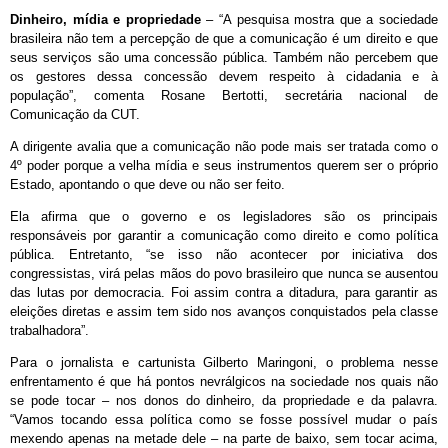
Dinheiro, mídia e propriedade
– “A pesquisa mostra que a sociedade
brasileira não tem a percepção de que a comunicação é um direito e que
seus serviços são uma concessão pública. Também não percebem que
os gestores dessa concessão devem respeito à cidadania e à
população”, comenta Rosane Bertotti, secretária nacional de
Comunicação da CUT.
A dirigente avalia que a comunicação não pode mais ser tratada como o
4º poder porque a velha mídia e seus instrumentos querem ser o próprio
Estado, apontando o que deve ou não ser feito.
Ela afirma que o governo e os legisladores são os principais
responsáveis por garantir a comunicação como direito e como política
pública. Entretanto, “se isso não acontecer por iniciativa dos
congressistas, virá pelas mãos do povo brasileiro que nunca se ausentou
das lutas por democracia. Foi assim contra a ditadura, para garantir as
eleições diretas e assim tem sido nos avanços conquistados pela classe
trabalhadora”.
Para o jornalista e cartunista Gilberto Maringoni, o problema nesse
enfrentamento é que há pontos nevrálgicos na sociedade nos quais não
se pode tocar – nos donos do dinheiro, da propriedade e da palavra.
“Vamos tocando essa política como se fosse possível mudar o país
mexendo apenas na metade dele – na parte de baixo, sem tocar acima,