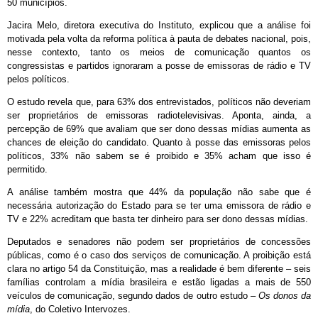
50 municípios.
Jacira Melo, diretora executiva do Instituto, explicou que a análise foi
motivada pela volta da reforma política à pauta de debates nacional, pois,
nesse contexto, tanto os meios de comunicação quantos os
congressistas e partidos ignoraram a posse de emissoras de rádio e TV
pelos políticos.
O estudo revela que, para 63% dos entrevistados, políticos não deveriam
ser proprietários de emissoras radiotelevisivas. Aponta, ainda, a
percepção de 69% que avaliam que ser dono dessas mídias aumenta as
chances de eleição do candidato. Quanto à posse das emissoras pelos
políticos, 33% não sabem se é proibido e 35% acham que isso é
permitido.
A análise também mostra que 44% da população não sabe que é
necessária autorização do Estado para se ter uma emissora de rádio e
TV e 22% acreditam que basta ter dinheiro para ser dono dessas mídias.
Deputados e senadores não podem ser proprietários de concessões
públicas, como é o caso dos serviços de comunicação. A proibição está
clara no artigo 54 da Constituição, mas a realidade é bem diferente – seis
famílias controlam a mídia brasileira e estão ligadas a mais de 550
veículos de comunicação, segundo dados de outro estudo –
Os donos da
mídia
, do Coletivo Intervozes.