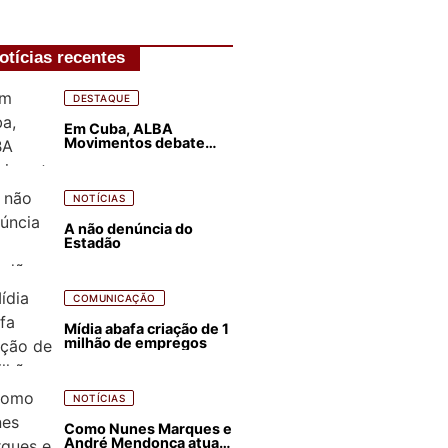
otícias recentes
DESTAQUE
Em Cuba, ALBA
Movimentos debate
plano de luta para os
próximos quatro anos
NOTÍCIAS
A não denúncia do
Estadão
COMUNICAÇÃO
Mídia abafa criação de 1
milhão de empregos
NOTÍCIAS
Como Nunes Marques e
André Mendonça atuam