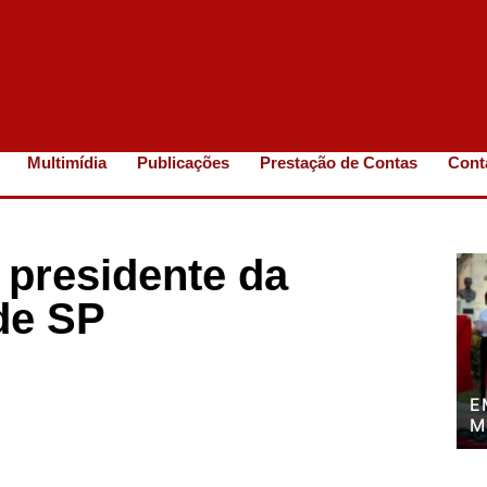
Multimídia
Publicações
Prestação de Contas
Cont
 presidente da
de SP
E
M
P
P