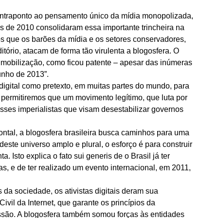
contraponto ao pensamento único da mídia monopolizada,
s de 2010 consolidaram essa importante trincheira na
 que os barões da mídia e os setores conservadores,
itório, atacam de forma tão virulenta a blogosfera. O
 mobilização, como ficou patente – apesar das inúmeras
unho de 2013”.
digital como pretexto, em muitas partes do mundo, para
 permitiremos que um movimento legítimo, que luta por
esses imperialistas que visam desestabilizar governos
zontal, a blogosfera brasileira busca caminhos para uma
este universo amplo e plural, o esforço é para construir
 Isto explica o fato sui generis de o Brasil já ter
as, e de ter realizado um evento internacional, em 2011,
 da sociedade, os ativistas digitais deram sua
ivil da Internet, que garante os princípios da
essão. A blogosfera também somou forças às entidades