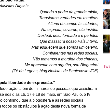
 de São Paulo:
tivistas Digitais
Quando o poder da grande mídia,
Transforma verdades em mentiras
Aliena do campo às cidades,
Na espreita, covarde, ela insidia.
Desleal, desinformada e é perfídia,
Que massacra nosso País inteiro.
Mas esquecem que somos um celeiro.
Combatentes nas redes sociais,
Não tememos a mordida dos chacais,
Me apresento com orgulho, sou Blogueiro!
Twe
(Zé do Legnas, blog Notícias de Pentecostes/CE)
 pela liberdade de expressão.”
a federação, além de milhares de pessoas que assistiram
-se nos dias 16, 17 e 18 de maio, em São Paulo, o IV
nto confirmou que a blogosfera e as redes sociais
e todos os obstáculos à ação desta nova forma de