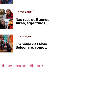
estrangeirização de
terras, condenam
despejos e incêndios
florestais
DESTAQUE
Nas ruas de Buenos
Aires, argentinos
opinam sobre
agressões de Milei
contra o Brasil
DESTAQUE
Em nome de Flávio
Bolsonaro: como
Trump, Milei,
Netanyahu e big techs
já interferem nas
eleições no Brasil
ets by cbaraodeitarare