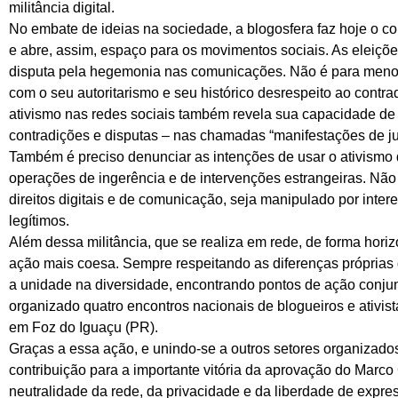
militância digital.
No embate de ideias na sociedade, a blogosfera faz hoje o 
e abre, assim, espaço para os movimentos sociais. As eleiçõe
disputa pela hegemonia nas comunicações. Não é para menos
com o seu autoritarismo e seu histórico desrespeito ao contrad
ativismo nas redes sociais também revela sua capacidade de
contradições e disputas – nas chamadas “manifestações de j
Também é preciso denunciar as intenções de usar o ativismo 
operações de ingerência e de intervenções estrangeiras. Não
direitos digitais e de comunicação, seja manipulado por inter
legítimos.
Além dessa militância, que se realiza em rede, de forma hori
ação mais coesa. Sempre respeitando as diferenças próprias d
a unidade na diversidade, encontrando pontos de ação conjunta.
organizado quatro encontros nacionais de blogueiros e ativist
em Foz do Iguaçu (PR).
Graças a essa ação, e unindo-se a outros setores organizados
contribuição para a importante vitória da aprovação do Marco C
neutralidade da rede, da privacidade e da liberdade de expr