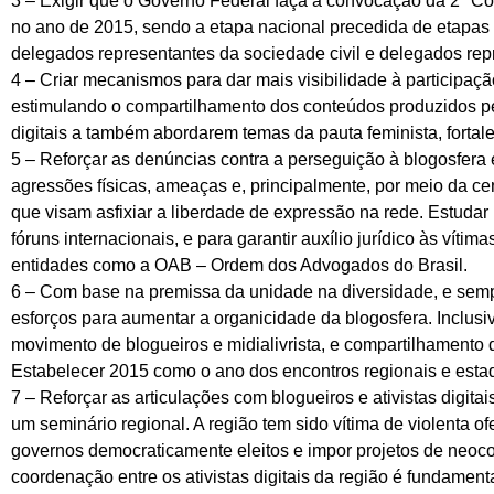
3 – Exigir que o Governo Federal faça a convocação da 2ª 
no ano de 2015, sendo a etapa nacional precedida de etapas r
delegados representantes da sociedade civil e delegados rep
4 – Criar mecanismos para dar mais visibilidade à participação
estimulando o compartilhamento dos conteúdos produzidos pela
digitais a também abordarem temas da pauta feminista, forta
5 – Reforçar as denúncias contra a perseguição à blogosfera e 
agressões físicas, ameaças e, principalmente, por meio da cen
que visam asfixiar a liberdade de expressão na rede. Estudar
fóruns internacionais, e para garantir auxílio jurídico às víti
entidades como a OAB – Ordem dos Advogados do Brasil.
6 – Com base na premissa da unidade na diversidade, e semp
esforços para aumentar a organicidade da blogosfera. Inclus
movimento de blogueiros e midialivrista, e compartilhamento 
Estabelecer 2015 como o ano dos encontros regionais e estadua
7 – Reforçar as articulações com blogueiros e ativistas digita
um seminário regional. A região tem sido vítima de violenta o
governos democraticamente eleitos e impor projetos de neoco
coordenação entre os ativistas digitais da região é fundament