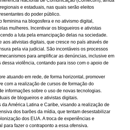
Conferência Nacional de Comunicação (Confecom), ainda
egionais e estaduais, nas quais serão eleitos
resentantes do poder público.
 feminina na blogosfera e no ativismo digital,
s mulheres. Incentivar os blogueiros e ativistas
lecendo a luta pela emancipação delas na sociedade.
aos ativistas digitais, que cresce no país através de
sura pela via judicial. São incontáveis os processos
 mecanismos para amplificar as denúncias, inclusive em
mas dessa violência, contando para isso com o apoio de
re atuando em rede, de forma horizontal, promover
ive com a realização de cursos de formação do
de informações sobre o uso de novas tecnologias.
is de blogueiros e ativistas digitais.
is da América Latina e Caribe, visando a realização de
fensiva dos barões da mídia, que tentam desestabilizar
lonização dos EUA. A troca de experiências e
al para fazer o contraponto a essa ofensiva.