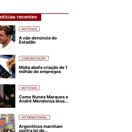
otícias recentes
NOTÍCIAS
A não denúncia do
Estadão
COMUNICAÇÃO
Mídia abafa criação de 1
milhão de empregos
NOTÍCIAS
Como Nunes Marques e
André Mendonça atuam
para favorecer Flávio
Bolsonaro e abastecer
ódio contra Lula
INTERNACIONAL
Argentinos marcham
contra lei de