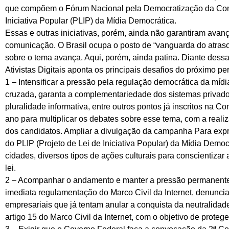
que compõem o Fórum Nacional pela Democratização da Com
Iniciativa Popular (PLIP) da Mídia Democrática.
Essas e outras iniciativas, porém, ainda não garantiram avan
comunicação. O Brasil ocupa o posto de “vanguarda do atraso
sobre o tema avança. Aqui, porém, ainda patina. Diante dessa
Ativistas Digitais aponta os principais desafios do próximo pe
1 – Intensificar a pressão pela regulação democrática da mídi
cruzada, garanta a complementariedade dos sistemas privado, 
pluralidade informativa, entre outros pontos já inscritos na C
ano para multiplicar os debates sobre esse tema, com a reali
dos candidatos. Ampliar a divulgação da campanha Para expr
do PLIP (Projeto de Lei de Iniciativa Popular) da Mídia Democ
cidades, diversos tipos de ações culturais para conscientiz
lei.
2 – Acompanhar o andamento e manter a pressão permanente
imediata regulamentação do Marco Civil da Internet, denuncia
empresariais que já tentam anular a conquista da neutralidade
artigo 15 do Marco Civil da Internet, com o objetivo de proteg