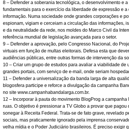
8 – Defender a soberania tecnológica, o desenvolvimento e a u
fundamentais para o exercício da liberdade de expressão e a
informação. Numa sociedade onde grandes corporações e potên
espionam, vigiam e cerceiam a circulação das informações, i
e da neutralidade da rede, nos moldes do Marco Civil da Int
referência mundial de legislação avançada para o setor.
9 – Defender a aprovação, pelo Congresso Nacional, do Projet
virtuais em função de multas eleitorais. Defesa esta que de
audiências públicas, entre outras formas de intervenção da so
10 – Criar um grupo de estudos para avaliar a viabilidade de u
grandes portais, com serviço de e-mail, onde seriam hospedad
11 – Defender a universalização da banda larga de alta quali
blogosfera participe e reforce a divulgação da campanha Band
no site www.campanhabandalarga.com.br.
12 – Incorporar à pauta do movimento BlogProg a campanha 
ruas. O objetivo é pressionar a TV Globo a provar que pago
sonegar à Receita Federal. Trata-se de fato grave, revelado
sociais, mas praticamente ignorado pela imprensa conservad
velha mídia e o Poder Judiciário brasileiros. É preciso exigi