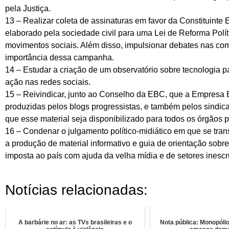
pela Justiça.
13 – Realizar coleta de assinaturas em favor da Constituinte E
elaborado pela sociedade civil para uma Lei de Reforma Polí
movimentos sociais. Além disso, impulsionar debates nas comu
importância dessa campanha.
14 – Estudar a criação de um observatório sobre tecnologia p
ação nas redes sociais.
15 – Reivindicar, junto ao Conselho da EBC, que a Empresa 
produzidas pelos blogs progressistas, e também pelos sindicat
que esse material seja disponibilizado para todos os órgãos p
16 – Condenar o julgamento político-midiático em que se trans
a produção de material informativo e guia de orientação sobr
imposta ao país com ajuda da velha mídia e de setores inescr
Notícias relacionadas:
A barbárie no ar: as TVs brasileiras e o
Nota pública: Monopól