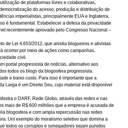
tilização de plataformas livres e colaborativas,
 democratização do acesso, produção e distribuição de
cias imperialistas, principalmente EUA e Inglaterra,
sso é fundamental. Estabelecer a defesa da privacidade
ernet recentemente aprovado pelo Congresso Nacional –
o de Lei 4.653/2012, que anistia blogueiros e ativistas
verá ocorrer por meio de ações como campanhas,
ciedade civil.
m portal progressista de notícias, alternativo aos
os todos os blogs da blogosfera progressista.
dade e baixo custo. Para isso é importante que a
a Larga é um Direito Seu, cujo material está disponível
Mostra o DARF, Rede Globo, através das redes e nas
u os mais de R$ 600 milhões que a empresa é acusada de
 pela blogosfera e com ampla repercussão nas redes
ora. Um exemplo do moralismo seletivo que domina a
r que todos os corruptos e sonegadores sejam punidos