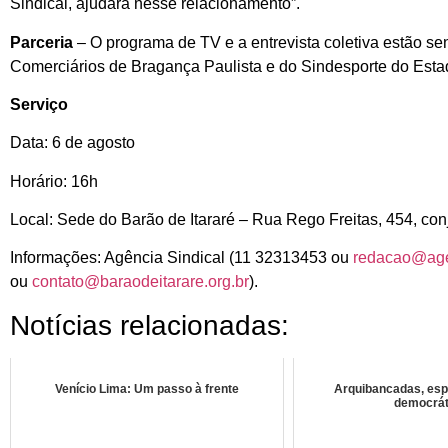
Sindical, ajudará nesse relacionamento”.
Parceria
– O programa de TV e a entrevista coletiva estão se
Comerciários de Bragança Paulista e do Sindesporte do Esta
Serviço
Data: 6 de agosto
Horário: 16h
Local: Sede do Barão de Itararé – Rua Rego Freitas, 454, co
Informações: Agência Sindical (11 32313453 ou
redacao@age
ou
contato@baraodeitarare.org.br
).
Notícias relacionadas:
Venício Lima: Um passo à frente
Arquibancadas, esp
democrát