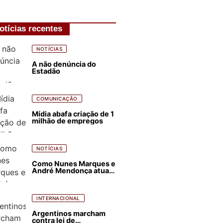
otícias recentes
NOTÍCIAS
A não denúncia do
Estadão
COMUNICAÇÃO
Mídia abafa criação de 1
milhão de empregos
NOTÍCIAS
Como Nunes Marques e
André Mendonça atuam
para favorecer Flávio
Bolsonaro e abastecer
ódio contra Lula
INTERNACIONAL
Argentinos marcham
contra lei de