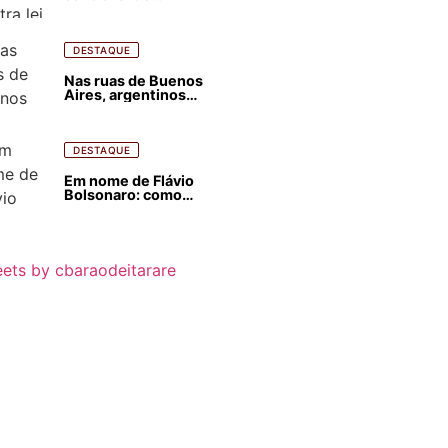
estrangeirização de
terras, condenam
despejos e incêndios
florestais
DESTAQUE
Nas ruas de Buenos
Aires, argentinos
opinam sobre
agressões de Milei
contra o Brasil
DESTAQUE
Em nome de Flávio
Bolsonaro: como
Trump, Milei,
Netanyahu e big techs
já interferem nas
eleições no Brasil
ets by cbaraodeitarare