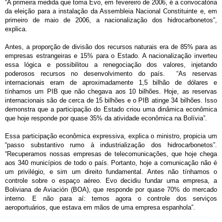
“A primeira medida que toma Evo, em fevereiro de 2006, é a convocatória
da eleição para a instalação da Assembleia Nacional Constituinte e, em
primeiro de maio de 2006, a nacionalização dos hidrocarbonetos”,
explica.
Antes, a proporção de divisão dos recursos naturais era de 85% para as
empresas estrangeiras e 15% para o Estado. A nacionalização inverteu
essa lógica e possibilitou a renegociação dos valores, injetando
poderosos recursos no desenvolvimento do país. “As reservas
internacionais eram de aproximadamente 1,5 bilhão de dólares e
tínhamos um PIB que não chegava aos 10 bilhões. Hoje, as reservas
internacionais são de cerca de 15 bilhões e o PIB atinge 34 bilhões. Isso
demonstra que a participação do Estado criou uma dinâmica econômica
que hoje responde por quase 35% da atividade econômica na Bolívia”.
Essa participação econômica expressiva, explica o ministro, propicia um
“passo substantivo rumo à industrialização dos hidrocarbonetos”.
“Recuperamos nossas empresas de telecomunicações, que hoje chega
aos 340 municípios de todo o país. Portanto, hoje a comunicação não é
um privilégio, e sim um direito fundamental. Antes não tínhamos o
controle sobre o espaço aéreo. Evo decidiu fundar uma empresa, a
Boliviana de Aviación (BOA), que responde por quase 70% do mercado
interno. E não para aí: temos agora o controle dos serviços
aeroportuários, que estava em mãos de uma empresa espanhola”.