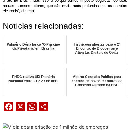
e até no Brasil. Mas isso é porque temos imposto seguidas ‘derrotas
morais’ a esses setores, que são muito mais profundas que as derrotas
eleitorais”, decreta.
Notícias relacionadas:
Palmério Dória lança 'O Príncipe
Inscrições abertas para o 2º
da Privataria' em Brasília
Encontro de Blogueiros e
Ativistas Digitais de Goiás
FNDC realiza XIX Plenária
Aberta Consulta Pública para
Nacional entre 21 e 23 de abril
escolha de novos membros do
Conselho Curador da EBC
Facebook
X
WhatsApp
Share