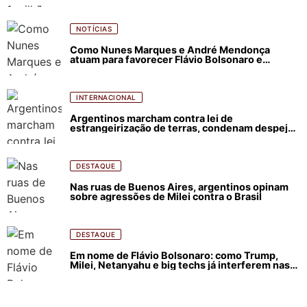
NOTÍCIAS
Como Nunes Marques e André Mendonça
atuam para favorecer Flávio Bolsonaro e
abastecer ódio contra Lula
INTERNACIONAL
Argentinos marcham contra lei de
estrangeirização de terras, condenam despejos
e incêndios florestais
DESTAQUE
Nas ruas de Buenos Aires, argentinos opinam
sobre agressões de Milei contra o Brasil
DESTAQUE
Em nome de Flávio Bolsonaro: como Trump,
Milei, Netanyahu e big techs já interferem nas
eleições no Brasil