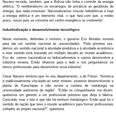
Navarro recorda, também, que a Bolívia não tinha o controle da energia
elétrica. “O neoliberalismo se encarregou de privatizar as geradoras de
energia, que nada investiam.
Nacionalizamos nossas hidrelétricas e hoje
a energia elétrica é um elemento vital, o que fará com que, a médio
prazo, nosso país se converta em centro energético no continente”.
Industrialização e desenvolvimento tecnológico
Neste momento, defendeu o ministro, o governo Evo Morales investe
para dar um sentido nacional às universidades. “Pela primeira vez,
demos um sentido nacional à atividade produtiva e à atividade econômica
e este sentido está trazendo um múltiplo desafio ao mundo acadêmico.
Evo diz: vamos nacionalizar os hidrocarbonetos e vamos desenvolver a
indústria mineira. Então olhamos para o lado e nos perguntamos se
temos profissionais para desenvolver essa indústria”.
César Navarro lembrou que no seu departamento, o de Potosí, “histórica
e tradicionalmente vinculado ao setor mineiro, estamos desenvolvendo a
planta de Karachipan e não existe a carreira de metalurgia na
universidade autônoma da região”. “Então os companheiros me dizem:
queremos um gerente e um profissional potosino que dirija a fábrica.
Concordo, mas o fato é que não há nenhum metalúrgico. Então qual foi o
sentido de nação que teve o mundo acadêmico para formar profissionais
voltados ao projeto nacional?”, questiona.