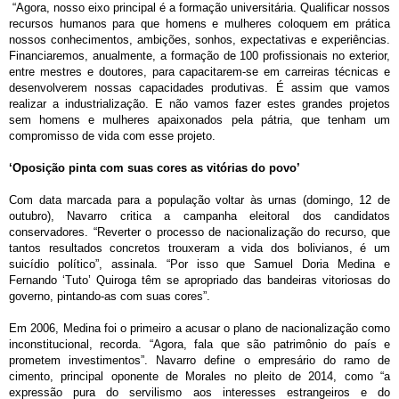
“Agora, nosso eixo principal é a formação universitária. Qualificar nossos
recursos humanos para que homens e mulheres coloquem em prática
nossos conhecimentos, ambições, sonhos, expectativas e experiências.
Financiaremos, anualmente, a formação de 100 profissionais no exterior,
entre mestres e doutores, para capacitarem-se em carreiras técnicas e
desenvolverem nossas capacidades produtivas. É assim que vamos
realizar a industrialização. E não vamos fazer estes grandes projetos
sem homens e mulheres apaixonados pela pátria, que tenham um
compromisso de vida com esse projeto.
‘Oposição pinta com suas cores as vitórias do povo’
Com data marcada para a população voltar às urnas (domingo, 12 de
outubro), Navarro critica a campanha eleitoral dos candidatos
conservadores. “Reverter o processo de nacionalização do recurso, que
tantos resultados concretos trouxeram a vida dos bolivianos, é um
suicídio político”, assinala. “Por isso que Samuel Doria Medina e
Fernando ‘Tuto’ Quiroga têm se apropriado das bandeiras vitoriosas do
governo, pintando-as com suas cores”.
Em 2006, Medina foi o primeiro a acusar o plano de nacionalização como
inconstitucional, recorda. “Agora, fala que são patrimônio do país e
prometem investimentos”. Navarro define o empresário do ramo de
cimento, principal oponente de Morales no pleito de 2014, como “a
expressão pura do servilismo aos interesses estrangeiros e do