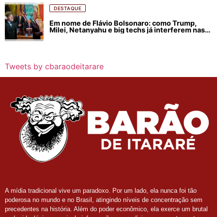
DESTAQUE
Em nome de Flávio Bolsonaro: como Trump,
Milei, Netanyahu e big techs já interferem nas
eleições no Brasil
Tweets by cbaraodeitarare
A mídia tradicional vive um paradoxo. Por um lado, ela nunca foi tão
poderosa no mundo e no Brasil, atingindo níveis de concentração sem
precedentes na história. Além do poder econômico, ela exerce um brutal