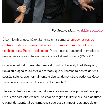
Por Joanne Mota, na
Rádio Vermelho
É bom lembrar que, há exatamente uma semana,
representantes de
centrais sindicais e movimentos sociais também foram brutalmente
recebidos pela Polícia Legislativa
. Parece que a truculência tem sido a
marca dessa nova Câmara presidida por Eduardo Cunha (PMDB/RJ).
O coordenador do Barão de Itararé do Distrito Federal, Fred Vázquez,
repudiou a ação truculenta e destacou que a “repressão dentro de uma
sessão solene, que normalmente é aberta, demonstra o poder da Rede
Globo no cerceamento das vozes dissonantes”.
Ele ainda denunciou que o ato durante a sessão tinha por objetivo expor
uma “emissora que cresceu no colo do regime militar e que hoje assume
o papel de agente ativo numa onda que busca impedir o avanço de um