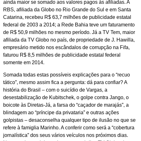
ainda maior se somado aos valores pagos às afiliadas. A
RBS, afiliada da Globo no Rio Grande do Sul e em Santa
Catarina, recebeu R$ 63,7 milhões de publicidade estatal
federal de 2003 a 2014; a Rede Bahia teve um faturamento
de R$ 50,9 milhões no mesmo período. Já a TV Tem, maior
afiliada da TV Globo no país, de propriedade de J. Hawilla,
empresário metido nos escândalos de corrupção na Fifa,
faturou R$ 8,5 milhões de publicidade estatal federal
somente em 2014.
Somada todas estas possíveis explicações para o “recuo
tático”, mesmo assim fica a pergunta: dá para confiar? A
história do Brasil – com o suicídio de Vargas, a
desestabilização de Kubitschek, o golpe contra Jango, o
boicote às Diretas-Já, a farsa do “caçador de marajás”, a
blindagem ao “príncipe da privataria” e outras ações
golpistas – desaconselha qualquer tipo de ilusão no que se
refere à famiglia Marinho. A conferir como será a “cobertura
jornalística” dos seus vários veículos nos próximos dias.