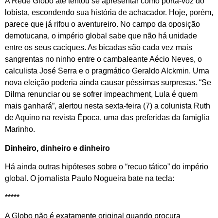
A Rede Globo até tentou se apresentar como porta-voz do
lobista, escondendo sua história de achacador. Hoje, porém,
parece que já rifou o aventureiro. No campo da oposição
demotucana, o império global sabe que não há unidade
entre os seus caciques. As bicadas são cada vez mais
sangrentas no ninho entre o cambaleante Aécio Neves, o
calculista José Serra e o pragmático Geraldo Alckmin. Uma
nova eleição poderia ainda causar péssimas surpresas. “Se
Dilma renunciar ou se sofrer impeachment, Lula é quem
mais ganhará”, alertou nesta sexta-feira (7) a colunista Ruth
de Aquino na revista Época, uma das preferidas da famiglia
Marinho.
Dinheiro, dinheiro e dinheiro
Há ainda outras hipóteses sobre o “recuo tático” do império
global. O jornalista Paulo Nogueira bate na tecla:
*****
A Globo não é exatamente original quando procura