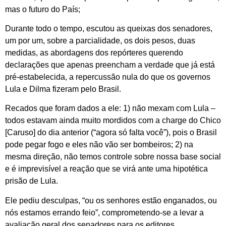
mas o futuro do País;
Durante todo o tempo, escutou as queixas dos senadores,
um por um, sobre a parcialidade, os dois pesos, duas
medidas, as abordagens dos repórteres querendo
declarações que apenas preencham a verdade que já está
pré-estabelecida, a repercussão nula do que os governos
Lula e Dilma fizeram pelo Brasil.
Recados que foram dados a ele: 1) não mexam com Lula –
todos estavam ainda muito mordidos com a charge do Chico
[Caruso] do dia anterior (“agora só falta você”), pois o Brasil
pode pegar fogo e eles não vão ser bombeiros; 2) na
mesma direção, não temos controle sobre nossa base social
e é imprevisível a reação que se virá ante uma hipotética
prisão de Lula.
Ele pediu desculpas, “ou os senhores estão enganados, ou
nós estamos errando feio”, comprometendo-se a levar a
avaliação geral dos senadores para os editores.