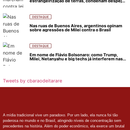
estrangeirização de terras, condenam despejos
e incêndios florestais
DESTAQUE
Nas ruas de Buenos Aires, argentinos opinam
sobre agressões de Milei contra o Brasil
DESTAQUE
Em nome de Flávio Bolsonaro: como Trump,
Milei, Netanyahu e big techs já interferem nas
eleições no Brasil
Tweets by cbaraodeitarare
A mídia tradicional vive um paradoxo. Por um lado, ela nunca foi tão
poderosa no mundo e no Brasil, atingindo níveis de concentração sem
precedentes na história. Além do poder econômico, ela exerce um brutal