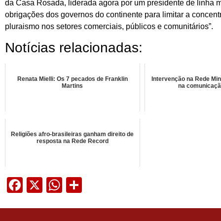
da Casa Rosada, liderada agora por um presidente de linha ma
obrigações dos governos do continente para limitar a conce
pluraismo nos setores comerciais, públicos e comunitários”.
Notícias relacionadas:
Renata Mielli: Os 7 pecados de Franklin
Intervenção na Rede Mi
Martins
na comunicaçã
Religiões afro-brasileiras ganham direito de
resposta na Rede Record
Facebook
X
WhatsApp
Share