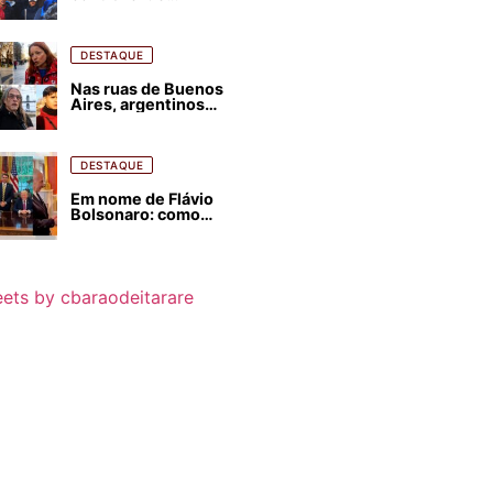
estrangeirização de
terras, condenam
despejos e incêndios
florestais
DESTAQUE
Nas ruas de Buenos
Aires, argentinos
opinam sobre
agressões de Milei
contra o Brasil
DESTAQUE
Em nome de Flávio
Bolsonaro: como
Trump, Milei,
Netanyahu e big techs
já interferem nas
eleições no Brasil
ets by cbaraodeitarare