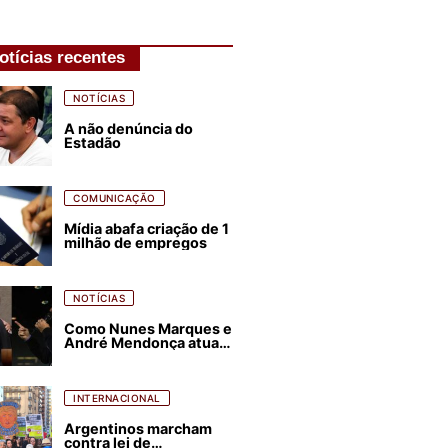
otícias recentes
NOTÍCIAS
A não denúncia do
Estadão
COMUNICAÇÃO
Mídia abafa criação de 1
milhão de empregos
NOTÍCIAS
Como Nunes Marques e
André Mendonça atuam
para favorecer Flávio
Bolsonaro e abastecer
ódio contra Lula
INTERNACIONAL
Argentinos marcham
contra lei de