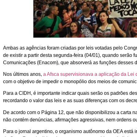
Ambas as agências foram criadas por leis votadas pelo Congr
de existir a partir desta segunda-feira (04/01), quando serão
Comunicações (Enacom), que absorverá as funções desses d
Nos últimos anos,
a Afsca supervisionava a aplicação da Lei
com o objetivo de impedir o monopólio dos meios de comunic
Para a CIDH, é importante indicar quais serão os padrões 
recordando o valor das leis e as suas diferenças com os decr
De acordo com o Página 12, que não disponibilizou a carta n
não contém denúncias, afirmações agressivas, nem ordens ou
Para o jornal argentino, o organismo autônomo da OEA está