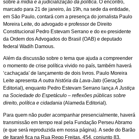
sobre
a mídia e a judicialização da política
. O encontro,
marcado para 21 de janeiro, às 19h, na sede da entidade,
em São Paulo, contará com a presença do jornalista Paulo
Moreira Leite, do advogado e professor de Direito
Constitucional Pedro Estevam Serrano e do ex-presidente
da Ordem dos Advogados do Brasil (OAB) e deputado
federal Wadih Damous.
Além da discussão sobre o tema que ajuda a compreender
o momento de crise política vivido no país, também haverá
‘cachaçada’ de lançamento de dois livros. Paulo Moreira
Leite apresenta
A outra história da Lava-Jato
(Geração
Editorial), enquanto Pedro Estevam Serrano lança
A Justiça
na Sociedade do Espetáculo – reflexões públicas sobre
direito, política e cidadania
(Alameda Editorial).
Para quem não puder acompanhar presencialmente, haverá
transmissão em tempo real pela Fundação Perseu Abramo
(e que será reproduzida em nossa página). A sede do Barão
de Itararé fica na Rua Rego Freitas, 454, conjunto 83,