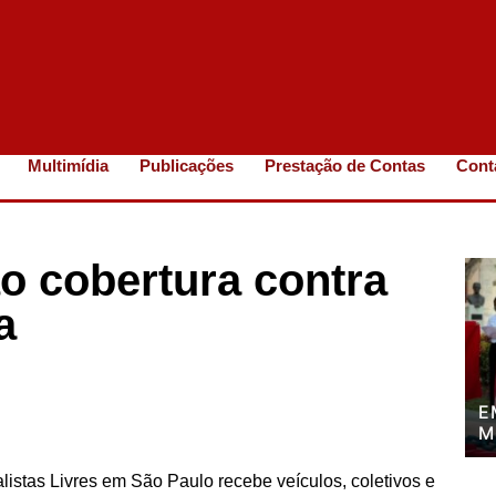
Multimídia
Publicações
Prestação de Contas
Cont
ão cobertura contra
a
E
M
P
P
alistas Livres em São Paulo recebe veículos, coletivos e