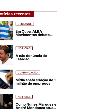
otícias recentes
DESTAQUE
Em Cuba, ALBA
Movimentos debate
plano de luta para os
próximos quatro anos
NOTÍCIAS
A não denúncia do
Estadão
COMUNICAÇÃO
Mídia abafa criação de 1
milhão de empregos
NOTÍCIAS
Como Nunes Marques e
André Mendonça atuam