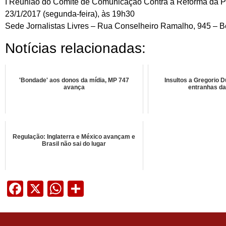
I Reunião do Comitê de Comunicação Contra a Reforma da P
23/1/2017 (segunda-feira), às 19h30
Sede Jornalistas Livres – Rua Conselheiro Ramalho, 945 – B
Notícias relacionadas:
'Bondade' aos donos da mídia, MP 747
Insultos a Gregorio 
avança
entranhas da 
Regulação: Inglaterra e México avançam e
Brasil não sai do lugar
Facebook
X
WhatsApp
Share