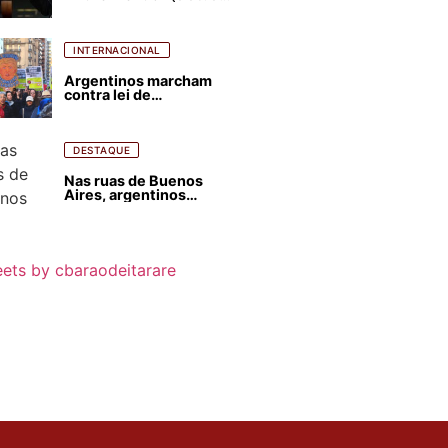
para favorecer Flávio
Bolsonaro e abastecer
ódio contra Lula
INTERNACIONAL
Argentinos marcham
contra lei de
estrangeirização de
terras, condenam
despejos e incêndios
florestais
DESTAQUE
Nas ruas de Buenos
Aires, argentinos
opinam sobre
agressões de Milei
contra o Brasil
ets by cbaraodeitarare