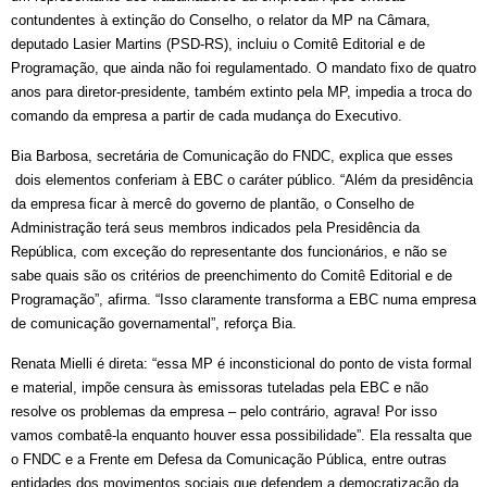
contundentes à extinção do Conselho, o relator da MP na Câmara,
deputado Lasier Martins (PSD-RS), incluiu o Comitê Editorial e de
Programação, que ainda não foi regulamentado. O mandato fixo de quatro
anos para diretor-presidente, também extinto pela MP, impedia a troca do
comando da empresa a partir de cada mudança do Executivo.
Bia Barbosa, secretária de Comunicação do FNDC, explica que esses
dois elementos conferiam à EBC o caráter público. “Além da presidência
da empresa ficar à mercê do governo de plantão, o Conselho de
Administração terá seus membros indicados pela Presidência da
República, com exceção do representante dos funcionários, e não se
sabe quais são os critérios de preenchimento do Comitê Editorial e de
Programação”, afirma. “Isso claramente transforma a EBC numa empresa
de comunicação governamental”, reforça Bia.
Renata Mielli é direta: “essa MP é inconsticional do ponto de vista formal
e material, impõe censura às emissoras tuteladas pela EBC e não
resolve os problemas da empresa – pelo contrário, agrava! Por isso
vamos combatê-la enquanto houver essa possibilidade”. Ela ressalta que
o FNDC e a Frente em Defesa da Comunicação Pública, entre outras
entidades dos movimentos sociais que defendem a democratização da