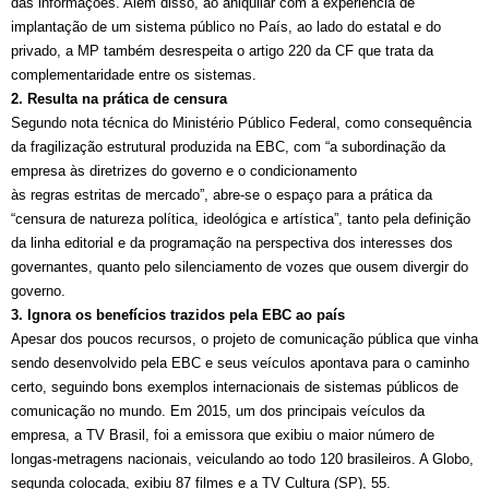
das informações. Além disso, ao aniquilar com a experiência de
implantação de um sistema público no País, ao lado do estatal e do
privado, a MP também desrespeita o artigo 220 da CF que trata da
complementaridade entre os sistemas.
2. Resulta na prática de censura
Segundo nota técnica do Ministério Público Federal, como consequência
da fragilização estrutural produzida na EBC, com “a subordinação da
empresa às diretrizes do governo e o condicionamento
às regras estritas de mercado”, abre-se o espaço para a prática da
“censura de natureza política, ideológica e artística”, tanto pela definição
da linha editorial e da programação na perspectiva dos interesses dos
governantes, quanto pelo silenciamento de vozes que ousem divergir do
governo.
3. Ignora os benefícios trazidos pela EBC ao país
Apesar dos poucos recursos, o projeto de comunicação pública que vinha
sendo desenvolvido pela EBC e seus veículos apontava para o caminho
certo, seguindo bons exemplos internacionais de sistemas públicos de
comunicação no mundo. Em 2015, um dos principais veículos da
empresa, a TV Brasil, foi a emissora que exibiu o maior número de
longas-metragens nacionais, veiculando ao todo 120 brasileiros. A Globo,
segunda colocada, exibiu 87 filmes e a TV Cultura (SP), 55.