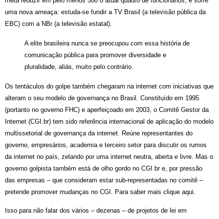
meta reduzir em pelo menos 500 o atual quadro de funcionários, e sofre
uma nova ameaça: estuda-se fundir a TV Brasil (a televisão pública da
EBC) com a NBr (a televisão estatal).
A elite brasileira nunca se preocupou com essa história de
comunicação pública para promover diversidade e
pluralidade, aliás, muito pelo contrário.
Os tentáculos do golpe também chegaram na internet com iniciativas que
alteram o seu modelo de governança no Brasil. Constituído em 1995
(portanto no governo FHC) e aperfeiçoado em 2003, o Comitê Gestor da
Internet (CGI.br) tem sido referência internacional de aplicação do modelo
multissetorial de governança da internet. Reúne representantes do
governo, empresários, academia e terceiro setor para discutir os rumos
da internet no país, zelando por uma internet neutra, aberta e livre. Mas o
governo golpista também está de olho gordo no CGI.br e, por pressão
das empresas – que consideram estar sub-representadas no comitê –
pretende promover mudanças no CGI. Para saber mais clique aqui.
Isso para não falar dos vários – dezenas – de projetos de lei em