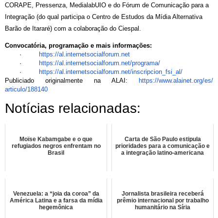
CORAPE, Pressenza, MedialabUIO e do Fórum de Comunicação para a
Integração (do qual participa o Centro de Estudos da Mídia Alternativa
Barão de Itararé) com a colaboração do Ciespal.
Convocatória, programação e mais informações:
·
https://al.
internetsocialforum.net
·
https://al.
internetsocialforum.net/
programa/
·
https://al.
internetsocialforum.net/
inscripcion_fsi_al/
Publiciado originalmente na ALAI:
https://www.alainet.org/es/
articulo/188140
Notícias relacionadas:
Moïse Kabamgabe e o que
Carta de São Paulo estipula
refugiados negros enfrentam no
prioridades para a comunicação e
Brasil
a integração latino-americana
Venezuela: a “joia da coroa” da
Jornalista brasileira receberá
América Latina e a farsa da mídia
prêmio internacional por trabalho
hegemônica
humanitário na Síria