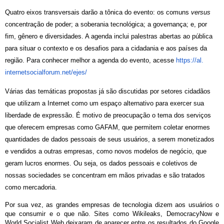
Quatro eixos transversais darão a tônica do evento: os comuns
versus
concentração de poder; a soberania tecnológica; a governança; e, por
fim, gênero e diversidades. A agenda inclui palestras abertas ao pública
para situar o contexto e os desafios para a cidadania e aos países da
região. Para conhecer melhor a agenda do evento, acesse
https://al.
internetsocialforum.net/ejes/
Várias das temáticas propostas já são discutidas por setores cidadãos
que utilizam a Internet como um espaço alternativo para exercer sua
liberdade de expressão. É motivo de preocupação o tema dos serviços
que oferecem empresas como GAFAM, que permitem coletar enormes
quantidades de dados pessoais de seus usuários, a serem monetizados
e vendidos a outras empresas, como novos modelos de negócio, que
geram lucros enormes. Ou seja, os dados pessoais e coletivos de
nossas sociedades se concentram em mãos privadas e são tratados
como mercadoria.
Por sua vez, as grandes empresas de tecnologia dizem aos usuários o
que consumir e o que não. Sites como Wikileaks, DemocracyNow e
World Socialist Web deixaram de aparecer entre os resultados do Google