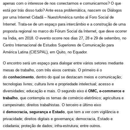
apenas com o interesse de nos conectarmos e comunicarmos? O que
está por trás disso tudo? Ante essa problemática, nascem os Diálogos
por uma Internet Cidadã – NuestrAmérica rumbo al Foro Social de
Internet. Trata-se de um espaço para intercâmbio e a construção de uma
proposta regional no marco do Fórum Social da Internet, que deve ocorrer
na Índia, em 2018. O evento ocorre nos dias 27, 28 e 29 de setembro, no
Centro Internacional de Estudos Superiores de Comunicação para
América Latina (CIESPAL), em Quito, no Equador.
O encontro será um espaço para dialogar entre vários setores mediante
mesas de trabalho, com três eixos centrais. O primeiro é o
do
conhecimento
, dentro do qual se destacam meios e comunicação;
tecnologias livres; cultura livre e propriedade intelectual; acesso e
diversidades; educação e mais. O segundo eixo é
OMC, e-commerce e
trabalho
, que contempla os temas de comércio eletrônico; agricultura e
campesinato; direitos trabalhistas. O terceiro e último eixo
é
democracia, segurança e Estado
, que tem a ver com vigilância e
privacidade; direitos digitais e governança; democracia, Estado e
cidadania; proteção de dados; infra-estrutura; entre outros.