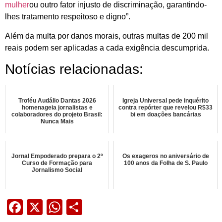
mulher
ou outro fator injusto de discriminação, garantindo-
lhes tratamento respeitoso e digno”.
Além da multa por danos morais, outras multas de 200 mil
reais podem ser aplicadas a cada exigência descumprida.
Notícias relacionadas:
Troféu Audálio Dantas 2026
Igreja Universal pede inquérito
homenageia jornalistas e
contra repórter que revelou R$33
colaboradores do projeto Brasil:
bi em doações bancárias
Nunca Mais
Jornal Empoderado prepara o 2º
Os exageros no aniversário de
Curso de Formação para
100 anos da Folha de S. Paulo
Jornalismo Social
Facebook
X
WhatsApp
Share