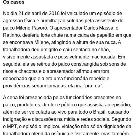
Os casos
No dia 21 de abril de 2016 foi veiculado um episódio de
agressão física e humilhação sofridas pela assistente de
palco Milene Pavorô. O apresentador Carlos Massa, o
Ratinho, desferiu forte chute numa caixa de papelão em que
se encontrava Milene, atingindo a altura de sua nuca. A
trabalhadora deu um grito e caiu sentada no chão,
visivelmente assustada e possivelmente machucada. Em
seguida, ela se retirou do palco constrangida sob sons de
risos e chacotas e o apresentador afirmou em tom
debochado que ela era uma funcionária rebelde e
providências seriam tomadas: ela iria “pra rua”.
A cena foi presenciada pelos funcionários presentes no
palco, produtores, diretor e público que assistia ao episódio,
além de ser veiculada ao vivo para todo o Brasil, causando
indignação e discussões na mídia e redes sociais. Segundo
o MPT, o episódio implicou violação não só da dignidade da
trabalhadora ofendida psíquica e fisicamente, mas também