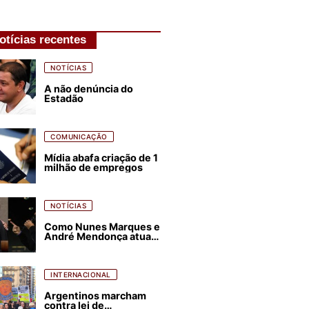
otícias recentes
NOTÍCIAS
A não denúncia do
Estadão
COMUNICAÇÃO
Mídia abafa criação de 1
milhão de empregos
NOTÍCIAS
Como Nunes Marques e
André Mendonça atuam
para favorecer Flávio
Bolsonaro e abastecer
ódio contra Lula
INTERNACIONAL
Argentinos marcham
contra lei de