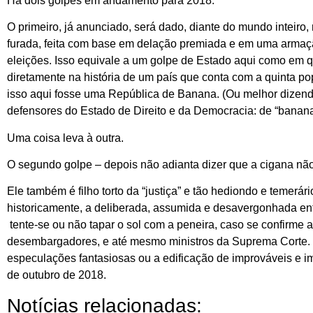
Há dois golpes em andamento para 2018.
O primeiro, já anunciado, será dado, diante do mundo inteiro
furada, feita com base em delação premiada e em uma armação
eleições. Isso equivale a um golpe de Estado aqui como em qu
diretamente na história de um país que conta com a quinta pop
isso aqui fosse uma República de Banana. (Ou melhor dizendo, 
defensores do Estado de Direito e da Democracia: de “banana
Uma coisa leva à outra.
O segundo golpe – depois não adianta dizer que a cigana nã
Ele também é filho torto da “justiça” e tão hediondo e temerár
historicamente, a deliberada, assumida e desavergonhada entre
tente-se ou não tapar o sol com a peneira, caso se confirme a
desembargadores, e até mesmo ministros da Suprema Corte. 
especulações fantasiosas ou a edificação de improváveis e im
de outubro de 2018.
Notícias relacionadas: