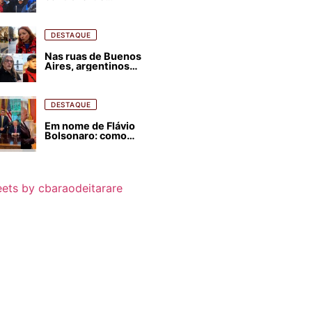
estrangeirização de
terras, condenam
despejos e incêndios
florestais
DESTAQUE
Nas ruas de Buenos
Aires, argentinos
opinam sobre
agressões de Milei
contra o Brasil
DESTAQUE
Em nome de Flávio
Bolsonaro: como
Trump, Milei,
Netanyahu e big techs
já interferem nas
eleições no Brasil
ets by cbaraodeitarare