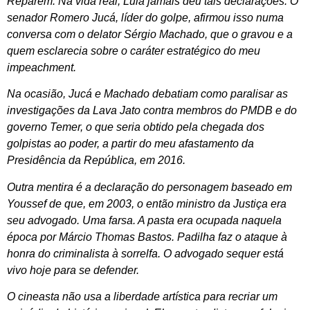
Reparem. Na vida real, Lula jamais deu tais declarações. O
senador Romero Jucá, líder do golpe, afirmou isso numa
conversa com o delator Sérgio Machado, que o gravou e a
quem esclarecia sobre o caráter estratégico do meu
impeachment.
Na ocasião, Jucá e Machado debatiam como paralisar as
investigações da Lava Jato contra membros do PMDB e do
governo Temer, o que seria obtido pela chegada dos
golpistas ao poder, a partir do meu afastamento da
Presidência da República, em 2016.
Outra mentira é a declaração do personagem baseado em
Youssef de que, em 2003, o então ministro da Justiça era
seu advogado. Uma farsa. A pasta era ocupada naquela
época por Márcio Thomas Bastos. Padilha faz o ataque à
honra do criminalista à sorrelfa. O advogado sequer está
vivo hoje para se defender.
O cineasta não usa a liberdade artística para recriar um