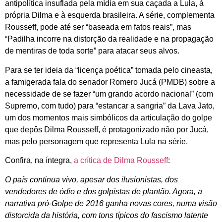
antipolítica insuflada pela mídia em sua caçada a Lula, à
própria Dilma e à esquerda brasileira. A série, complementa
Rousseff, pode até ser “baseada em fatos reais”, mas
“Padilha incorre na distorção da realidade e na propagação
de mentiras de toda sorte” para atacar seus alvos.
Para se ter ideia da “licença poética” tomada pelo cineasta,
a famigerada fala do senador Romero Jucá (PMDB) sobre a
necessidade de se fazer “um grando acordo nacional” (com
Supremo, com tudo) para “estancar a sangria” da Lava Jato,
um dos momentos mais simbólicos da articulação do golpe
que depôs Dilma Rousseff, é protagonizado não por Jucá,
mas pelo personagem que representa Lula na série.
Confira, na íntegra,
a crítica de Dilma Rousseff
:
O país continua vivo, apesar dos ilusionistas, dos
vendedores de ódio e dos golpistas de plantão. Agora, a
narrativa pró-Golpe de 2016 ganha novas cores, numa visão
distorcida da história, com tons típicos do fascismo latente