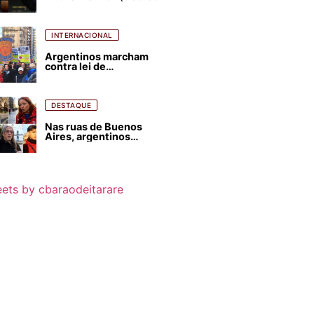
para favorecer Flávio
Bolsonaro e abastecer
ódio contra Lula
INTERNACIONAL
Argentinos marcham
contra lei de
estrangeirização de
terras, condenam
despejos e incêndios
florestais
DESTAQUE
Nas ruas de Buenos
Aires, argentinos
opinam sobre
agressões de Milei
contra o Brasil
ets by cbaraodeitarare