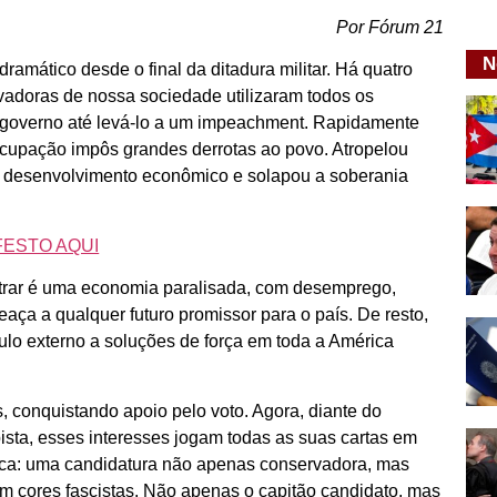
Por Fórum 21
N
amático desde o final da ditadura militar. Há quatro
rvadoras de nossa sociedade utilizaram todos os
do governo até levá-lo a um impeachment. Rapidamente
ocupação impôs grandes derrotas ao povo. Atropelou
ou o desenvolvimento econômico e solapou a soberania
FESTO AQUI
strar é uma economia paralisada, com desemprego,
aça a qualquer futuro promissor para o país. De resto,
mulo externo a soluções de força em toda a América
, conquistando apoio pelo voto. Agora, diante do
ista, esses interesses jogam todas as suas cartas em
tica: uma candidatura não apenas conservadora, mas
om cores fascistas. Não apenas o capitão candidato, mas