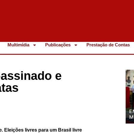
Multimídia
Publicações
Prestação de Contas
-assinado e
tas
E
M
P
P
e.
Eleições livres para um Brasil livre