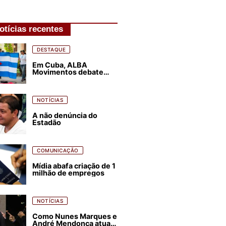
otícias recentes
DESTAQUE
Em Cuba, ALBA
Movimentos debate
plano de luta para os
próximos quatro anos
NOTÍCIAS
A não denúncia do
Estadão
COMUNICAÇÃO
Mídia abafa criação de 1
milhão de empregos
NOTÍCIAS
Como Nunes Marques e
André Mendonça atuam