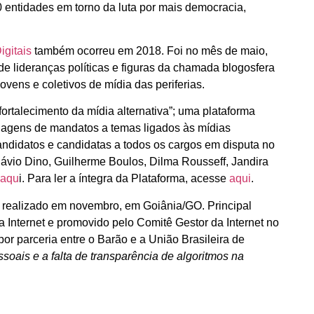
0 entidades em torno da luta por mais democracia,
igitais
também ocorreu em 2018. Foi no mês de maio,
de lideranças políticas e figuras da chamada blogosfera
ovens e coletivos de mídia das periferias.
fortalecimento da mídia alternativa”; uma plataforma
ordagens de mandatos a temas ligados às mídias
andidatos e candidatas a todos os cargos em disputa no
lávio Dino, Guilherme Boulos, Dilma Rousseff, Jandira
aqu
i. Para ler a íntegra da Plataforma, acesse
aqui
.
il, realizado em novembro, em Goiânia/GO. Principal
Internet e promovido pelo Comitê Gestor da Internet no
or parceria entre o Barão e a União Brasileira de
oais e a falta de transparência de algoritmos na