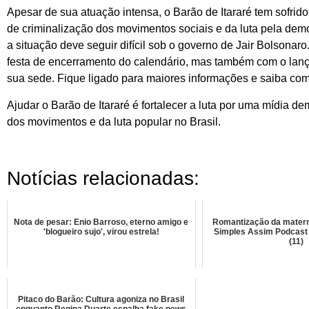
Apesar de sua atuação intensa, o Barão de Itararé tem sofri
de criminalização dos movimentos sociais e da luta pela demo
a situação deve seguir difícil sob o governo de Jair Bolsonar
festa de encerramento do calendário, mas também com o la
sua sede. Fique ligado para maiores informações e saiba com
Ajudar o Barão de Itararé é fortalecer a luta por uma mídia d
dos movimentos e da luta popular no Brasil.
Notícias relacionadas:
Nota de pesar: Enio Barroso, eterno amigo e
Romantização da matern
'blogueiro sujo', virou estrela!
Simples Assim Podcast d
(11)
Pitaco do Barão: Cultura agoniza no Brasil
enquanto Regina Duarte espalha fake news