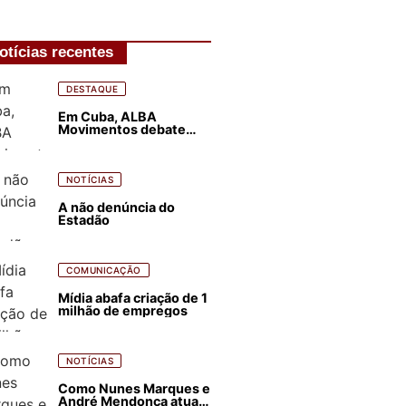
otícias recentes
DESTAQUE
Em Cuba, ALBA
Movimentos debate
plano de luta para os
próximos quatro anos
NOTÍCIAS
A não denúncia do
Estadão
COMUNICAÇÃO
Mídia abafa criação de 1
milhão de empregos
NOTÍCIAS
Como Nunes Marques e
André Mendonça atuam