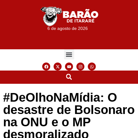
6 de agosto de 2026
#DeOlhoNaMídia: O
desastre de Bolsonaro
na ONU e o MP
desmoralizado